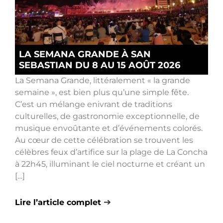
LA SEMANA GRANDE À SAN
SEBASTIAN DU 8 AU 15 AOÛT 2026
La Semana Grande, littéralement « la grande
semaine », est bien plus qu’une simple fête.
C’est un mélange enivrant de traditions
culturelles, de gastronomie exceptionnelle, de
musique envoûtante et d’événements colorés.
Au cœur de cette célébration se trouvent les
célèbres feux d’artifice sur la plage de La Concha
à 22h45, illuminant le ciel nocturne et créant un
[…]
➔
Lire l’article complet