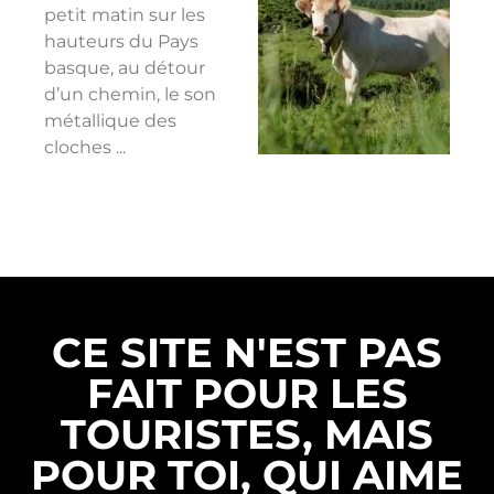
petit matin sur les
hauteurs du Pays
basque, au détour
d’un chemin, le son
métallique des
cloches ...
CE SITE N'EST PAS
FAIT POUR LES
TOURISTES, MAIS
POUR TOI, QUI AIME