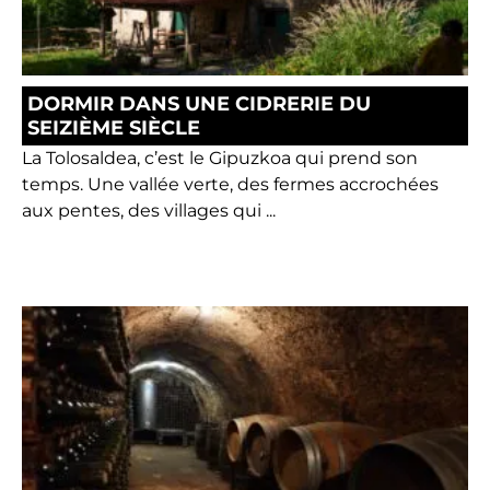
DORMIR DANS UNE CIDRERIE DU
SEIZIÈME SIÈCLE
La Tolosaldea, c’est le Gipuzkoa qui prend son
temps. Une vallée verte, des fermes accrochées
aux pentes, des villages qui ...