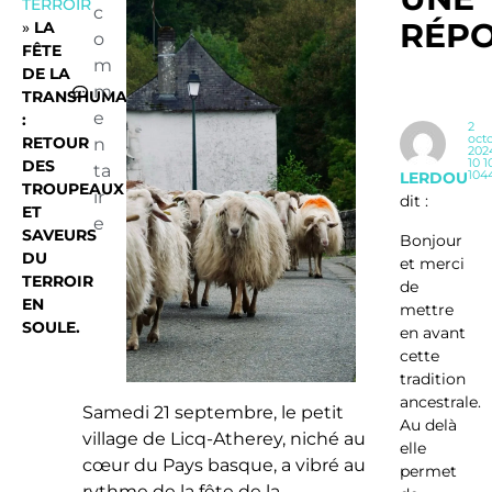
TERROIR
c
RÉP
»
LA
o
FÊTE
m
DE LA
m
TRANSHUMANCE
e
:
2
oct
RETOUR
n
202
10 1
DES
ta
104
LERDOU
TROUPEAUX
ir
dit :
ET
e
SAVEURS
Bonjour
DU
et merci
TERROIR
de
EN
mettre
SOULE.
en avant
cette
tradition
ancestrale.
Samedi 21 septembre, le petit
Au delà
village de Licq-Atherey, niché au
elle
cœur du Pays basque, a vibré au
permet
rythme de la fête de la