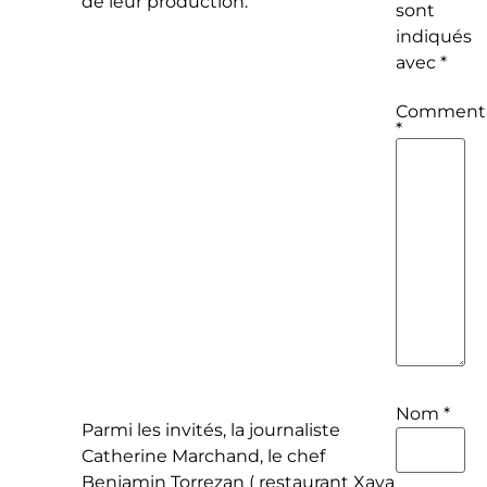
de leur production.
sont
indiqués
avec
*
Commenta
*
Nom
*
Parmi les invités, la journaliste
Catherine Marchand, le chef
Benjamin Torrezan ( restaurant Xaya