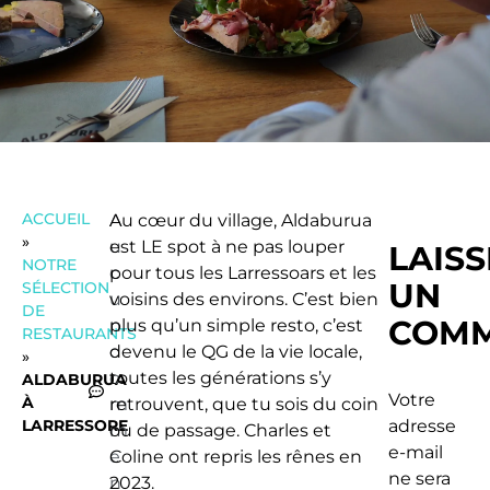
ACCUEIL
A
Au cœur du village, Aldaburua
»
u
est LE spot à ne pas louper
LAIS
NOTRE
c
pour tous les Larressoars et les
UN
SÉLECTION
u
voisins des environs. C’est bien
DE
COMM
n
plus qu’un simple resto, c’est
RESTAURANTS
c
devenu le QG de la vie locale,
»
o
toutes les générations s’y
ALDABURUA
Votre
À
m
retrouvent, que tu sois du coin
LARRESSORE
adresse
m
ou de passage. Charles et
e-mail
e
Coline ont repris les rênes en
ne sera
n
2023.