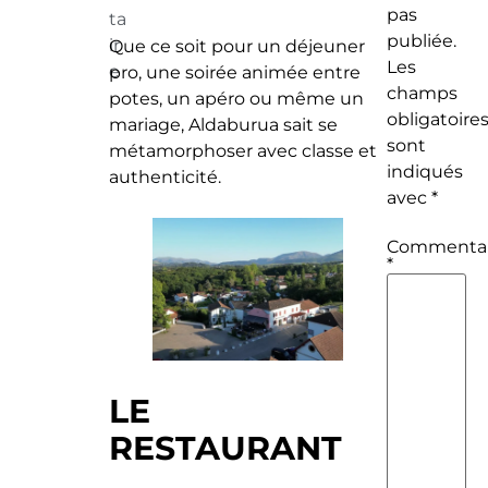
pas
ta
publiée.
ir
Que ce soit pour un déjeuner
Les
e
pro, une soirée animée entre
champs
potes, un apéro ou même un
obligatoire
mariage, Aldaburua sait se
sont
métamorphoser avec classe et
indiqués
authenticité.
avec
*
Commentai
*
LE
RESTAURANT