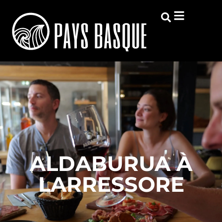
ALDABURUA À
LARRESSORE