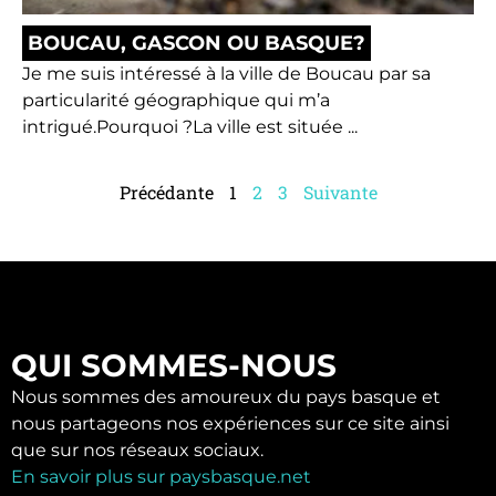
BOUCAU, GASCON OU BASQUE?
Je me suis intéressé à la ville de Boucau par sa
particularité géographique qui m’a
intrigué.Pourquoi ?La ville est située ...
Précédante
1
2
3
Suivante
QUI SOMMES-NOUS
Nous sommes des amoureux du pays basque et
nous partageons nos expériences sur ce site ainsi
que sur nos réseaux sociaux.
En savoir plus sur paysbasque.net