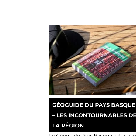
GÉOGUIDE DU PAYS BASQUE
– LES INCONTOURNABLES D
LA RÉGION
Le Géoguide Pays Basque est à la fo