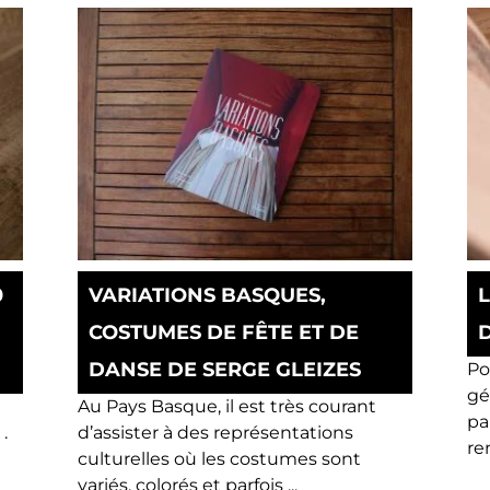
0
VARIATIONS BASQUES,
COSTUMES DE FÊTE ET DE
DANSE DE SERGE GLEIZES
Po
gé
Au Pays Basque, il est très courant
pa
.
d’assister à des représentations
re
culturelles où les costumes sont
variés, colorés et parfois ...