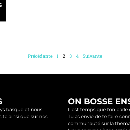
S
Précédante
1
2
3
4
Suivante
S
ON BOSSE EN
s basque et nous
Il est temps que l’on parle
ite ainsi que sur nos
Tu as envie de te faire con
communauté sur la théma