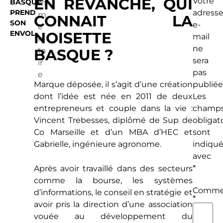
EN REVANCHE, QUI
Votre
BASQUE
m
PREND
adress
m
CONNAIT LA
SON
e-
e
ENVOL
NOISETTE
mail
n
ne
BASQUE ?
ta
sera
ir
pas
e
Marque déposée, il s’agit d’une création
publiée
dont l’idée est née en 2011 de deux
Les
entrepreneurs et couple dans la vie :
champ
Vincent Trebesses, diplômé de Sup de
obligat
Co Marseille et d’un MBA d’HEC et
sont
Gabrielle, ingénieure agronome.
indiqué
avec
*
Après avoir travaillé dans des secteurs
comme la bourse, les systèmes
Commen
d’informations, le conseil en stratégie et
*
avoir pris la direction d’une association
vouée au développement du