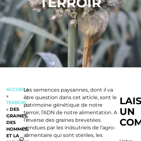
TERROIR
ACCUEIL
Les semences paysannes, dont il va
A
»
être question dans cet article, sont le
u
LAI
TERROIR
patrimoine génétique de notre
c
UN
»
DES
terroir, l’ADN de notre alimentation. A
u
GRAINES,
COM
l’inverse des graines brevetées
n
DES
vendues par les indsutriels de l’agro-
c
HOMMES,
alimentaire qui sont stériles, les
o
ET LA