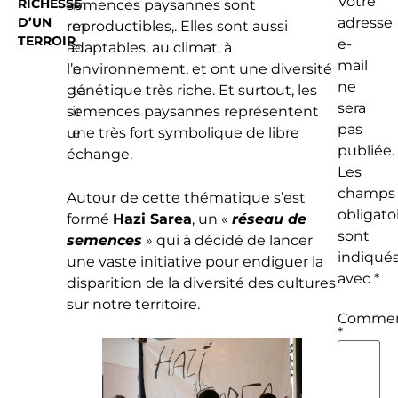
Votre
RICHESSE
semences paysannes sont
m
D’UN
adresse
reproductibles,. Elles sont aussi
m
TERROIR
e-
adaptables, au climat, à
e
mail
l’environnement, et ont une diversité
n
ne
génétique très riche. Et surtout, les
ta
sera
semences paysannes représentent
ir
pas
une très fort symbolique de libre
e
publiée.
échange.
Les
champs
Autour de cette thématique s’est
obligato
formé
Hazi Sarea
, un «
réseau de
sont
semences
» qui à décidé de lancer
indiqué
une vaste initiative pour endiguer la
avec
*
disparition de la diversité des cultures
sur notre territoire.
Commen
*