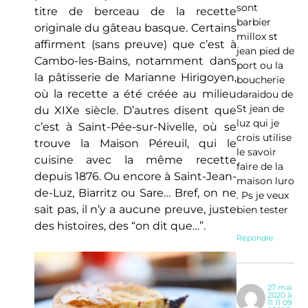
sont
titre de berceau de la recette
barbier
originale du gâteau basque. Certains
millox st
affirment (sans preuve) que c’est à
jean pied de
Cambo-les-Bains, notamment dans
port ou la
la pâtisserie de Marianne Hirigoyen,
boucherie
où la recette a été créée au milieu
daraidou de
St jean de
du XIXe siècle. D’autres disent que
luz qui je
c’est à Saint-Pée-sur-Nivelle, où se
crois utilise
trouve la Maison Péreuil, qui le
le savoir
cuisine avec la même recette
faire de la
depuis 1876. Ou encore à Saint-Jean-
maison luro
de-Luz, Biarritz ou Sare… Bref, on ne
. Ps je veux
sait pas, il n’y a aucune preuve, juste
bien tester
des histoires, des “on dit que…”.
Répondre
27 mai
2020 à
11 11 09