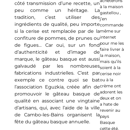
achèterons
côté transmission d’une recette, un
à la maison
peu comme un héritage. La
gastellou ,
tradition, c’est utiliser des
j’en
ingrédients de qualité, peu importe
commande
si la cerise est remplacée par de la
même sur
internet
confiture de pommes, de prunes ou
pour me les
de figues… Car oui, sur un fond
faire livrer à
d’authenticité et d’image de
la maison,
marque, le gâteau basque est aussi
mais qu’ils
galvaudé par les nombreuses
soient à la
fabrications industrielles. C’est par
cerise noir
exemple ce contre quoi se bat
ou à la
crème ont
l’association Eguzkia, créée afin de
adorent les
promouvoir le gâteau basque de
deux et on
qualité en associant une vingtaine
a hate de
d’artisans, qui, avec l’aide de la ville
revenir au
de Cambo-les-Bains organisent la
pays
fête du gâteau basque annuelle.
Basque
cette été.