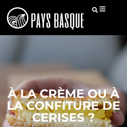
À LA CRÈME OU À
LA CONFITURE DE
CERISES ?