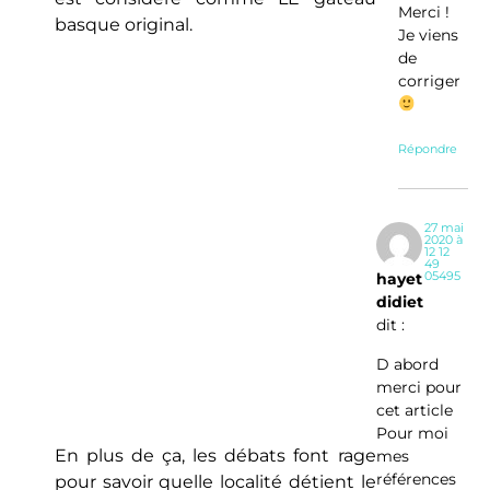
Merci !
basque original.
Je viens
de
corriger
Répondre
27 mai
2020 à
12 12
49
05495
hayet
didiet
dit :
D abord
merci pour
cet article
Pour moi
En plus de ça, les débats font rage
mes
références
pour savoir quelle localité détient le