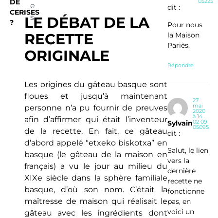
DE
05225
e
dit :
CERISES
s
LE DÉBAT DE LA
?
Pour nous
RECETTE
la Maison
Pariès.
ORIGINALE
Répondre
Les origines du gâteau basque sont
floues et jusqu’à maintenant
27
mai
personne n’a pu fournir de preuves
2020
à 14
afin d’affirmer qui était l’inventeur
02 09
Sylvain
05095
de la recette. En fait, ce gâteau
dit :
d’abord appelé “etxeko biskotxa” en
Salut, le lien
basque (le gâteau de la maison en
vers la
français) a vu le jour au milieu du
dernière
XIXe siècle dans la sphère familiale
recette ne
basque, d’où son nom. C’était la
fonctionne
maîtresse de maison qui réalisait le
pas, en
voici un
gâteau avec les ingrédients dont