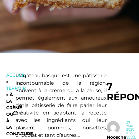
ACCUEIL
Le gâteau basque est une pâtisserie
7
»
incontournable de la région.
c
7
TERROIR
Souvent à la crème ou à la cerise, il
o
RÉPO
»
À
permet également aux amoureux
m
LA
de la pâtisserie de faire parler leur
m
CRÈME
créativité en adaptant la recette
e
OU
avec les ingrédients qui leur
n
À
27
mai
LA
plaisent, pommes, noisettes,
ta
2020
à 18
CONFITURE
chocolat et tant d’autres…
ir
06 22
Noosche