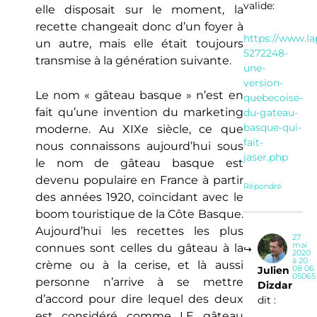
valide:
elle disposait sur le moment, la
recette changeait donc d’un foyer à
https://www.la
un autre, mais elle était toujours
5272248-
transmise à la génération suivante.
une-
version-
Le nom « gâteau basque » n’est en
quebecoise-
fait qu’une invention du marketing
du-gateau-
basque-qui-
moderne. Au XIXe siècle, ce que
fait-
nous connaissons aujourd’hui sous
jaser.php
le nom de gâteau basque est
devenu populaire en France à partir
Répondre
des années 1920, coïncidant avec le
boom touristique de la Côte Basque.
Aujourd’hui les recettes les plus
27
mai
connues sont celles du gâteau à la
2020
à 20
crème ou à la cerise, et là aussi
08 06
Julien
05065
personne n’arrive à se mettre
Dizdar
d’accord pour dire lequel des deux
dit :
est considéré comme LE gâteau