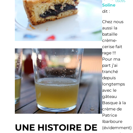
05095
Soline
dit :
Chez nous
aussi la
bataille
crème-
cerise fait
rage !!!
Pour ma
part j’ai
tranché
depuis
longtemps
avec le
gâteau
Basque à la
crème de
Patrice
Ibarboure
UNE HISTOIRE DE
(évidemment)