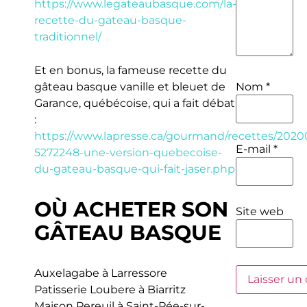
https://www.legateaubasque.com/la-
recette-du-gateau-basque-
traditionnel/
Et en bonus, la fameuse recette du
gâteau basque vanille et bleuet de
Nom
*
Garance, québécoise, qui a fait débat
:
https://www.lapresse.ca/gourmand/recettes/2020
E-mail
*
5272248-une-version-quebecoise-
du-gateau-basque-qui-fait-jaser.php
OÙ ACHETER SON
Site web
GÂTEAU BASQUE
Auxelagabe à Larressore
Patisserie Loubere à Biarritz
Maison Pereuil à Saint-Pée-sur-