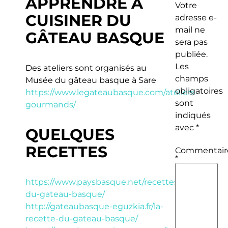
APPRENDRE À
Votre
CUISINER DU
adresse e-
mail ne
GÂTEAU BASQUE
sera pas
publiée.
Les
Des ateliers sont organisés au
champs
Musée du gâteau basque à Sare
obligatoires
https://www.legateaubasque.com/ateliers-
sont
gourmands/
indiqués
avec
*
QUELQUES
RECETTES
Commentair
*
https://www.paysbasque.net/recettes/recette-
du-gateau-basque/
http://gateaubasque-eguzkia.fr/la-
recette-du-gateau-basque/