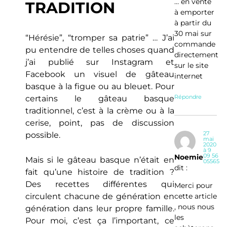
… en vente
TRADITION
à emporter
à partir du
30 mai sur
“Hérésie”, “tromper sa patrie” … J’ai
commande
pu entendre de telles choses quand
directement
j’ai publié sur Instagram et
sur le site
Facebook un visuel de gâteau
internet
basque à la figue ou au bleuet. Pour
Répondre
certains le gâteau basque
traditionnel, c’est à la crème ou à la
cerise, point, pas de discussion
27
possible.
mai
2020
à 9
09 56
Noemie
Mais si le gâteau basque n’était en
05565
dit :
fait qu’une histoire de tradition ?
Des recettes différentes qui
Merci pour
circulent chacune de génération en
cette article
, nous nous
génération dans leur propre famille.
les
Pour moi, c’est ça l’important, ce