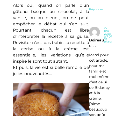
Alors oui, quand on parle d’un
Répondre
gâteau basque au chocolat, à la
vanille, ou au bleuet, on ne peut
empêcher le débat qui s’en suit.
27
Pourtant, chacun est libre
mai
2020
d’interpréter la recette à sa guise.
à 7 07
33
Boireau
Revisiter n’est pas trahir. La recette à
05335
dit :
la cerise ou à la crème est
Merci pour
essentielle, les variations qu’elle
cet article,
inspire le sont tout autant.
pour ma
Et puis, la vie est si belle remplie de
famille et
jolies nouveautés…
moi même
c’est celui
de Bidarray
et à la
crème,
j’aime
beaucoup
son goût