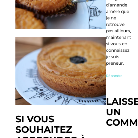
d’amande
amère que
je ne
retrouve
pas ailleurs,
maintenant
si vous en
connaissez
je suis
preneur.
Répondre
LAISS
UN
SI VOUS
COMM
SOUHAITEZ