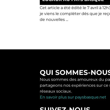
Cet article a été édité le 7 avril à 12h
je viens le compléter dés que je reç
de nouvelles ...
QUI SOMMES-NOU
Nous sommes des amoureux du pay
partageons nos expériences sur ce s
réseaux sociaux.
En savoir plus sur paysbasque.net
SUIVEZ-NOUS