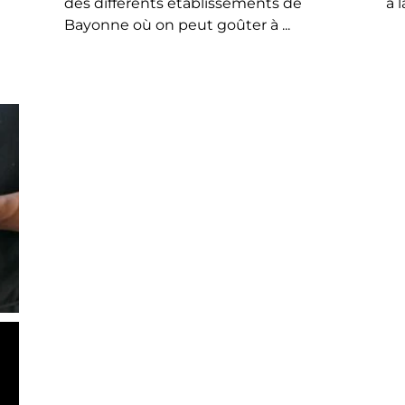
des différents établissements de
à 
Bayonne où on peut goûter à ...