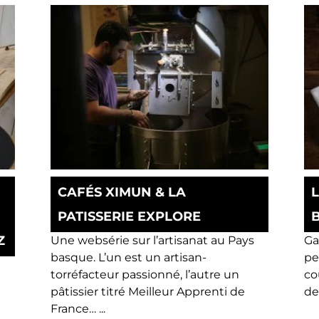
CAFÉS XIMUN & LA
PATISSERIE EXPLORE
Z
Une websérie sur l’artisanat au Pays
Ga
basque. L’un est un artisan-
pe
torréfacteur passionné, l’autre un
co
pâtissier titré Meilleur Apprenti de
des
France… ...