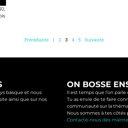
30,
ois
Précédante
1
2
3
4
5
Suivante
S
ON BOSSE EN
s basque et nous
Il est temps que l’on parle
ite ainsi que sur nos
Tu as envie de te faire con
communauté sur la théma
Nous sommes à tes côtés pou
Contacte-nous dès mainte