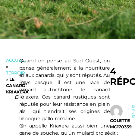
ACCUEIL
Quand on pense au Sud Ouest, on
4
»
pense généralement à la nourriture
c
4
TERROIR
et aux canards, qui y sont réputés. Au
o
RÉP
»
LE
Pays basque, il est une race de
m
CANARD
canard autochtone, le canard
m
KRIAXERA
Kriaxera. Ces canard rustiques sont
e
réputés pour leur résistance en plein
n
13
n
air qui tiendrait ses origines de
ta
20
10
l’époque gallo-romaine.
ir
COLETTE
On appelle Kriaxera aussi bien une
e
MC170359
cane de souche, qu’un mulard croisé
s
dit :