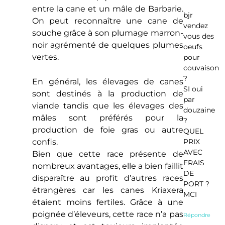
entre la cane et un mâle de Barbarie.
bjr
On peut reconnaître une cane de
vendez
souche grâce à son plumage marron-
vous des
noir agrémenté de quelques plumes
oeufs
vertes.
pour
couvaison
?
En général, les élevages de canes
SI oui
sont destinés à la production de
par
viande tandis que les élevages des
douzaine
mâles sont préférés pour la
?
production de foie gras ou autre
QUEL
PRIX
confis.
AVEC
Bien que cette race présente de
FRAIS
nombreux avantages, elle a bien faillit
DE
disparaître au profit d’autres races
PORT ?
étrangères car les canes Kriaxera
MCI
étaient moins fertiles. Grâce à une
poignée d’éleveurs, cette race n’a pas
Répondre