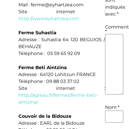
sont
Mail :
ferme@eyhartzea.com
indiqués
Site internet :
avec
*
http://www.eyhartzea.com
Commenta
*
Ferme Suhastia
Adresse : Suhastia 64 120 BEGUIOS /
BEHAUZE
Téléphone : 05 59 65 92 09
Ferme Beti Aintzina
Adresse : 64120 Lohitzun FRANCE
Téléphone : 09 88 03 37 02
Site internet :
http://agreau.fr/fermes/ferme-beti-
aintzina/
Nom
*
Couvoir de la Bidouze
Adresse : EARL de la Bidouze