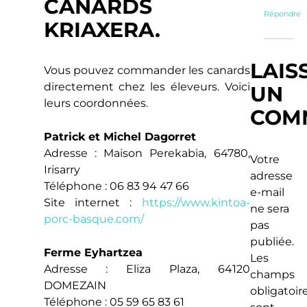
CANARDS
Répondre
KRIAXERA.
LAIS
Vous pouvez commander les canards
directement chez les éleveurs. Voici
UN
leurs coordonnées.
COM
Patrick et Michel Dagorret
Adresse : Maison Perekabia, 64780,
Votre
Irisarry
adresse
Téléphone : 06 83 94 47 66
e-mail
Site internet :
https://www.kintoa-
ne sera
porc-basque.com/
pas
publiée.
Ferme Eyhartzea
Les
Adresse : Eliza Plaza, 64120
champs
DOMEZAIN
obligatoir
Téléphone : 05 59 65 83 61