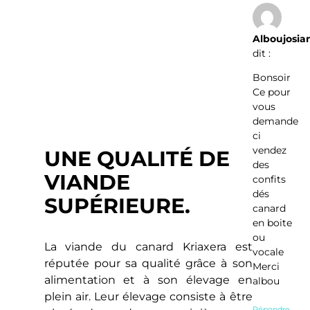
Alboujosia
dit :
Bonsoir
Ce pour
vous
demande
ci
vendez
UNE QUALITÉ DE
des
VIANDE
confits
dés
SUPÉRIEURE.
canard
en boite
ou
La viande du canard Kriaxera est
vocale
réputée pour sa qualité grâce à son
Merci
alimentation et à son élevage en
albou
plein air. Leur élevage consiste à être
Répondre