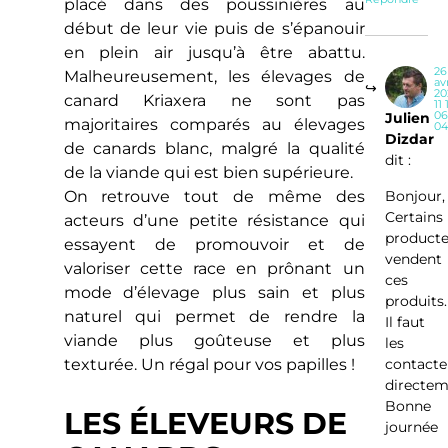
placé dans des poussinières au
début de leur vie puis de s’épanouir
en plein air jusqu’à être abattu.
26
Malheureusement, les élevages de
avr
20
canard Kriaxera ne sont pas
11 
06
Julien
majoritaires comparés au élevages
04
Dizdar
de canards blanc, malgré la qualité
dit :
de la viande qui est bien supérieure.
Bonjour,
On retrouve tout de même des
Certains
acteurs d’une petite résistance qui
producte
essayent de promouvoir et de
vendent
valoriser cette race en prônant un
ces
mode d’élevage plus sain et plus
produits.
naturel qui permet de rendre la
Il faut
viande plus goûteuse et plus
les
contacte
texturée. Un régal pour vos papilles !
directem
Bonne
LES ÉLEVEURS DE
journée