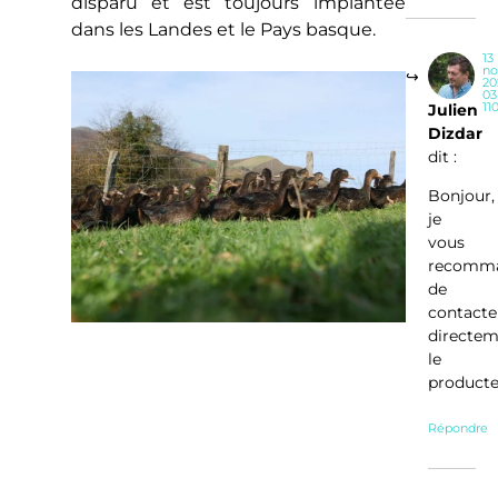
disparu et est toujours implantée
dans les Landes et le Pays basque.
13
no
20
03
11
Julien
Dizdar
dit :
Bonjour,
je
vous
recomm
de
contacte
directem
le
producte
Répondre