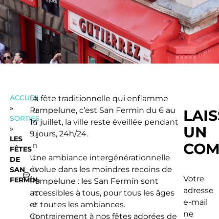
ACCUEIL
La fête traditionnelle qui enflamme
A
»
Pampelune, c’est San Fermin du 6 au
u
LAI
SORTIES
14 juillet, la ville reste éveillée pendant
c
UN
»
9 jours, 24h/24.
u
LES
COM
n
FÊTES
c
Une ambiance intergénérationnelle
DE
o
évolue dans les moindres recoins de
SAN
Votre
FERMÍN
m
Pampelune : les San Fermín sont
adresse
m
accessibles à tous, pour tous les âges
e-mail
e
et toutes les ambiances.
ne
n
Contrairement à nos fêtes adorées de