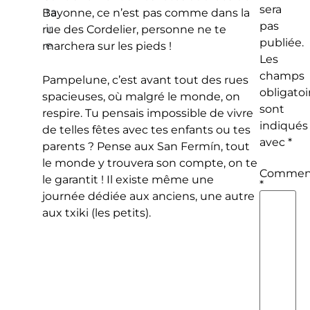
sera
ta
Bayonne, ce n’est pas comme dans la
pas
ir
rue des Cordelier, personne ne te
publiée.
e
marchera sur les pieds !
Les
champs
Pampelune, c’est avant tout des rues
obligatoi
spacieuses, où malgré le monde, on
sont
respire. Tu pensais impossible de vivre
indiqués
de telles fêtes avec tes enfants ou tes
avec
*
parents ? Pense aux San Fermín, tout
le monde y trouvera son compte, on te
Comment
le garantit ! Il existe même une
*
journée dédiée aux anciens, une autre
aux txiki (les petits).