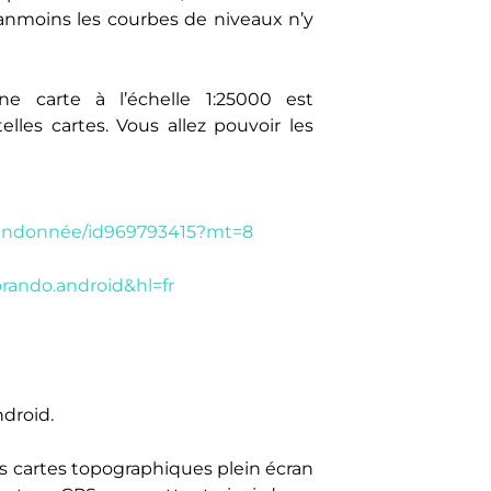
éanmoins les courbes de niveaux n’y
ne carte à l’échelle 1:25000 est
elles cartes. Vous allez pouvoir les
e-randonnée/id969793415?mt=8
orando.android&hl=fr
ndroid.
es cartes topographiques plein écran