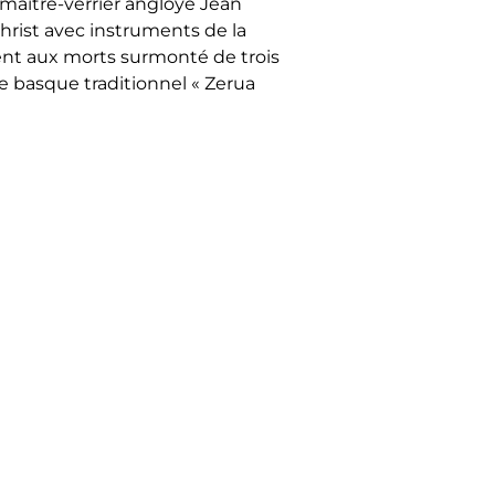
u maître-verrier angloye Jean
Christ avec instruments de la
nt aux morts surmonté de trois
que basque traditionnel « Zerua