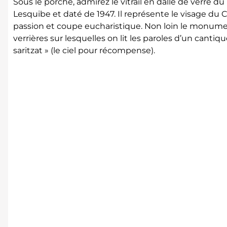
Sous le porche, admirez le vitrail en dalle de verre d
Lesquibe et daté de 1947. Il représente le visage du 
passion et coupe eucharistique. Non loin le monume
verrières sur lesquelles on lit les paroles d’un canti
saritzat » (le ciel pour récompense).