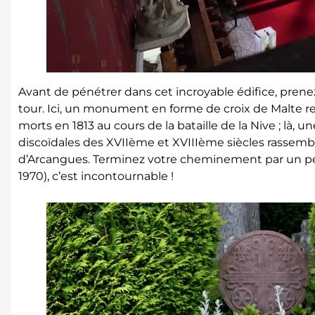
Avant de pénétrer dans cet incroyable édifice, prene
tour. Ici, un monument en forme de croix de Malte 
morts en 1813 au cours de la bataille de la Nive ; là, 
discoïdales des XVIIème et XVIIIème siècles rassembl
d’Arcangues. Terminez votre cheminement par un peti
1970), c’est incontournable !