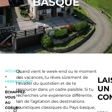
BASQUE
ACCUEIL
Quand vient le week-end ou le moment
A
»
des vacances, tu rêves sûrement de
u
LAI
HÉBERGEMENT
t’évader du quotidien et de te
c
UN
»
ressourcer dans un cadre paisible. Si tu
u
ÉCHAPPEZ-
CO
recherches une expérience différente,
n
VOUS
loin de l’agitation des destinations
c
AU
touristiques classiques du Pays basque,
o
COEUR