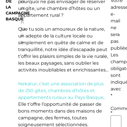
Votre
DE
pourquoi ne pas envisager de réserver
m
LA
adress
un gîte, une chambre d’hôtes ou un
m
CAMPAGNE
e-
appartement rural ?
e
BASQUE
mail
n
ne
ta
Que tu sois un amoureux de la nature,
sera
ir
un adepte de la culture locale ou
pas
e
simplement en quête de calme et de
publiée
tranquillité, notre idée d’escapade peut
Les
t’offrir les plaisirs simples de la vie rurale,
champ
les beaux paysages, sans oublier les
obligat
activités inoubliables et enrichissantes…
sont
indiqu
Nekatur, c’est une association de plus
avec
de 250 gîtes, chambres d’hôtes et
*
appartements ruraux
au Pays Basque
.
Elle t’offre l’opportunité de passer de
Comme
bons moments dans des maisons de
*
campagne, des fermes, toutes
soigneusement sélectionnées.