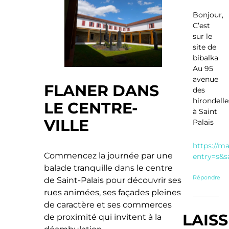
Bonjour,
C’est
sur le
site de
bibalka
Au 95
avenue
FLANER DANS
des
hirondelle
LE CENTRE-
à Saint
VILLE
Palais
https://m
Commencez la journée par une
entry=s&s
balade tranquille dans le centre
Répondre
de Saint-Palais pour découvrir ses
rues animées, ses façades pleines
de caractère et ses commerces
LAIS
de proximité qui invitent à la