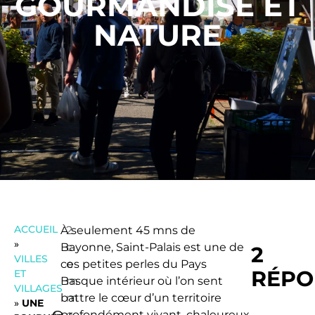
GOURMANDISE ET
NATURE
ACCUEIL
À seulement 45 mns de
2
»
Bayonne, Saint-Palais est une de
c
2
VILLES
ces petites perles du Pays
o
RÉPO
ET
Basque intérieur où l’on sent
m
VILLAGES
battre le cœur d’un territoire
m
»
UNE
profondément vivant, chaleureux
e