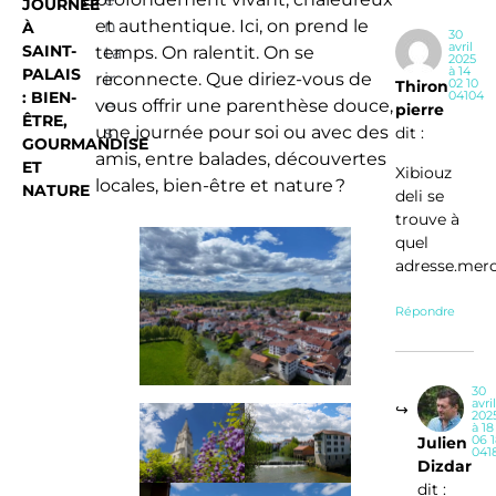
JOURNÉE
et authentique. Ici, on prend le
n
À
30
avril
SAINT-
temps. On ralentit. On se
ta
2025
à 14
PALAIS
reconnecte. Que diriez-vous de
ir
02 10
Thiron
: BIEN-
04104
vous offrir une parenthèse douce,
e
pierre
ÊTRE,
une journée pour soi ou avec des
s
dit :
GOURMANDISE
amis, entre balades, découvertes
ET
Xibiouz
locales, bien-être et nature ?
NATURE
deli se
trouve à
quel
adresse.merc
Répondre
30
avril
202
à 18
06 
Julien
041
Dizdar
dit :