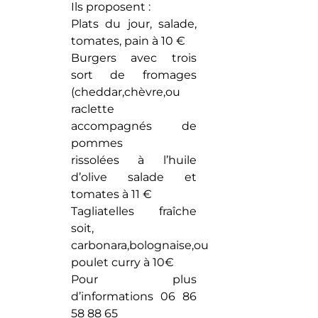
Ils proposent :
Plats du jour, salade,
tomates, pain à 10 €
Burgers avec trois
sort de fromages
(cheddar,chèvre,ou
raclette
accompagnés de
pommes
rissolées à l’huile
d’olive salade et
tomates à 11 €
Tagliatelles fraîche
soit,
carbonara,bolognaise,ou
poulet curry à 10€
Pour plus
d’informations 06 86
58 88 65