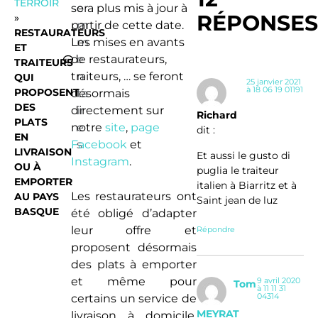
TERROIR
sera plus mis à jour à
o
RÉPONSE
»
partir de cette date.
m
RESTAURATEURS
Les mises en avants
m
ET
de restaurateurs,
e
TRAITEURS
traiteurs, … se feront
n
QUI
25 janvier 2021
à 18 06 19 01191
PROPOSENT
désormais
ta
DES
directement sur
ir
Richard
PLATS
notre
e
site
,
page
dit :
EN
Facebook
s
et
LIVRAISON
Et aussi le gusto di
Instagram
.
OU À
puglia le traiteur
EMPORTER
italien à Biarritz et à
Les restaurateurs ont
AU PAYS
Saint jean de luz
BASQUE
été obligé d’adapter
leur offre et
Répondre
proposent désormais
des plats à emporter
et même pour
9 avril 2020
Tom
à 11 11 31
04314
certains un service de
MEYRAT
livraison à domicile.