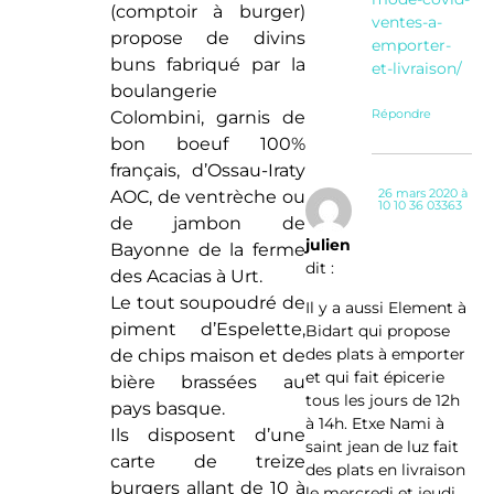
(comptoir à burger)
ventes-a-
propose de divins
emporter-
buns fabriqué par la
et-livraison/
boulangerie
Répondre
Colombini, garnis de
bon boeuf 100%
français, d’Ossau-Iraty
26 mars 2020 à
AOC, de ventrèche ou
10 10 36 03363
de jambon de
julien
Bayonne de la ferme
dit :
des Acacias à Urt.
Le tout soupoudré de
Il y a aussi Element à
piment d’Espelette,
Bidart qui propose
des plats à emporter
de chips maison et de
et qui fait épicerie
bière brassées au
tous les jours de 12h
pays basque.
à 14h. Etxe Nami à
Ils disposent d’une
saint jean de luz fait
carte de treize
des plats en livraison
burgers allant de 10 à
le mercredi et jeudi