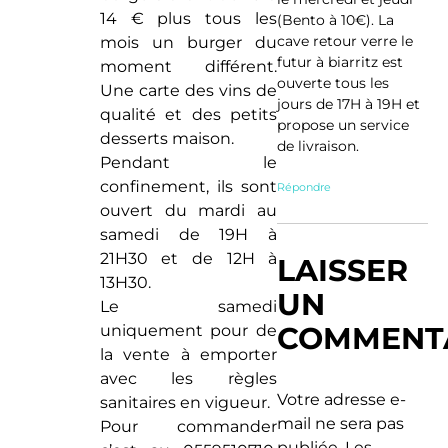
14 € plus tous les
(Bento à 10€). La
cave retour verre le
mois un burger du
futur à biarritz est
moment différent.
ouverte tous les
Une carte des vins de
jours de 17H à 19H et
qualité et des petits
propose un service
desserts maison.
de livraison.
Pendant le
confinement, ils sont
Répondre
ouvert du mardi au
samedi de 19H à
21H30 et de 12H à
LAISSER
13H30.
UN
Le samedi
COMMENT
uniquement pour de
la vente à emporter
avec les règles
Votre adresse e-
sanitaires en vigueur.
mail ne sera pas
Pour commander
publiée.
Les