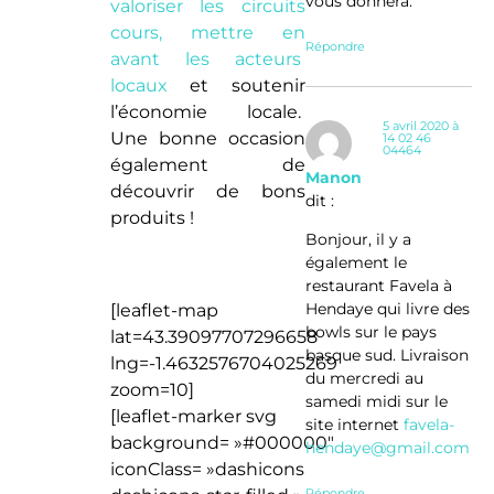
vous donnera.
valoriser les circuits
cours, mettre en
Répondre
avant les acteurs
locaux
et soutenir
l’économie locale.
5 avril 2020 à
Une bonne occasion
14 02 46
04464
également de
Manon
découvrir de bons
dit :
produits !
Bonjour, il y a
également le
restaurant Favela à
Hendaye qui livre des
[leaflet-map
bowls sur le pays
lat=43.39097707296658
basque sud. Livraison
lng=-1.4632576704025269
du mercredi au
zoom=10]
samedi midi sur le
[leaflet-marker svg
site internet
favela-
background= »#000000″
hendaye@gmail.com
iconClass= »dashicons
Répondre