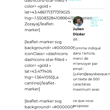
dashicons-star-filled »
color= »gold »
lat=43.486171377319025
lng=-1.550832841089641]Sébastien
5 avril
2020 à 20
08 17
Zozaya[/leaflet-
04174
Julien
marker]
Dizdar
dit :
[leaflet-marker svg
background= »#000000″
Comme indiqué
dans l’article,
iconClass= »dashicons
merci de
dashicons-star-filled »
m’envoyer par
color= »gold »
email :
lat=43.477406
(
julien@paysbasque.
lng=-1.5641055]La
un texte de 500
cantine[/leaflet-
caractères
marker]
maximum avec
ce que vous
[leaflet-marker svg
proposez
background= »#000000″