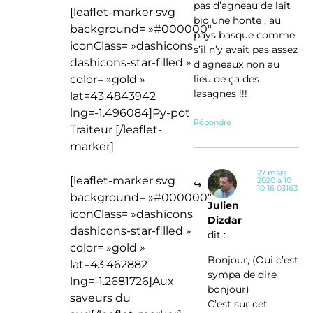
pas d’agneau de lait
[leaflet-marker svg
bio une honte , au
background= »#000000″
pays basque comme
iconClass= »dashicons
s’il n’y avait pas assez
dashicons-star-filled »
d’agneaux non au
color= »gold »
lieu de ça des
lasagnes !!!
lat=43.4843942
lng=-1.496084]Py-pot
Répondre
Traiteur [/leaflet-
marker]
27 mars
[leaflet-marker svg
2020 à 10
10 16 03163
background= »#000000″
Julien
iconClass= »dashicons
Dizdar
dashicons-star-filled »
dit :
color= »gold »
Bonjour, (Oui c’est
lat=43.462882
sympa de dire
lng=-1.2681726]Aux
bonjour)
saveurs du
C’est sur cet