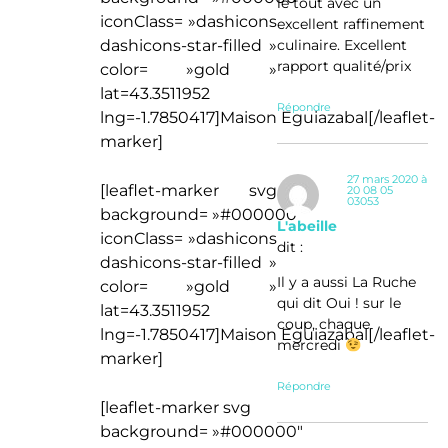
le tout avec un
iconClass= »dashicons
excellent raffinement
culinaire. Excellent
dashicons-star-filled »
rapport qualité/prix
color= »gold »
lat=43.3511952
Répondre
lng=-1.7850417]Maison Eguiazabal[/leaflet-
marker]
27 mars 2020 à
[leaflet-marker svg
20 08 05
03053
background= »#000000″
L'abeille
iconClass= »dashicons
dit :
dashicons-star-filled »
Il y a aussi La Ruche
color= »gold »
qui dit Oui ! sur le
lat=43.3511952
coup, chaque
lng=-1.7850417]Maison Eguiazabal[/leaflet-
mercredi
marker]
Répondre
[leaflet-marker svg
background= »#000000″