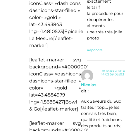
exactement
iconClass= »dashicons
le tarif
dashicons-star-filled »
la procédure pour
color= »gold »
récupérer les
lat=43.493843
aliments
lng=-1.4810523]Épicerie
une très très jolie
photo
La Mesure[/leaflet-
marker]
Répondre
[leaflet-marker svg
background= »#000000″
30 mars 2020 à
iconClass= »dashicons
14 02 59 03593
dashicons-star-filled »
Nicolas
color= »gold »
dit :
lat=43.4884979
Aux Saveurs du Sud
lng=-1.5686427]Bowl
traiteur top…. je les
& Go[/leaflet-marker]
connais très bien,
qualité et fraicheurs
[leaflet-marker svg
des produits au rdv,
background= »#000000″