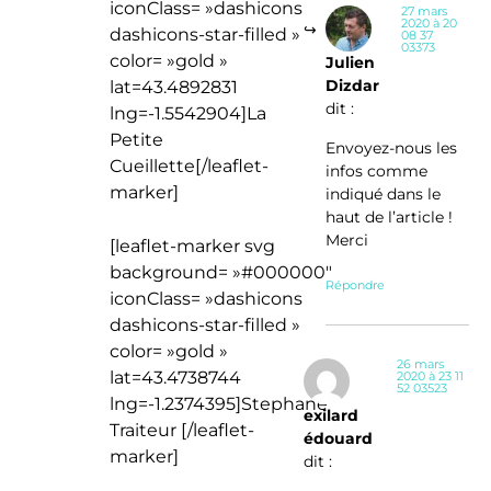
iconClass= »dashicons
27 mars
2020 à 20
dashicons-star-filled »
08 37
03373
color= »gold »
Julien
Dizdar
lat=43.4892831
dit :
lng=-1.5542904]La
Petite
Envoyez-nous les
Cueillette[/leaflet-
infos comme
marker]
indiqué dans le
haut de l’article !
Merci
[leaflet-marker svg
background= »#000000″
Répondre
iconClass= »dashicons
dashicons-star-filled »
color= »gold »
26 mars
lat=43.4738744
2020 à 23 11
52 03523
lng=-1.2374395]Stephane
exilard
Traiteur [/leaflet-
édouard
marker]
dit :