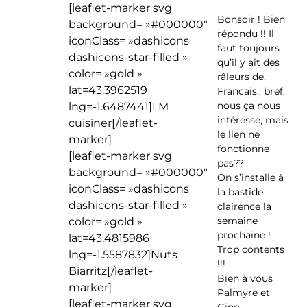
[leaflet-marker svg
Bonsoir ! Bien
background= »#000000″
répondu !! Il
iconClass= »dashicons
faut toujours
dashicons-star-filled »
qu’il y ait des
color= »gold »
râleurs de.
lat=43.3962519
Francais.. bref,
nous ça nous
lng=-1.6487441]LM
intéresse, mais
cuisiner[/leaflet-
le lien ne
marker]
fonctionne
[leaflet-marker svg
pas??
background= »#000000″
On s’installe à
iconClass= »dashicons
la bastide
dashicons-star-filled »
clairence la
semaine
color= »gold »
prochaine !
lat=43.4815986
Trop contents
lng=-1.5587832]Nuts
!!!
Biarritz[/leaflet-
Bien à vous
marker]
Palmyre et
[leaflet-marker svg