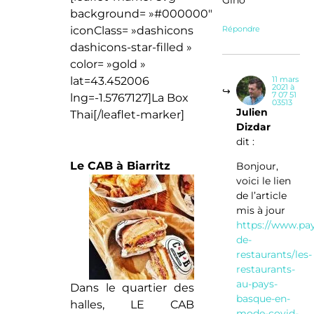
Gino
background= »#000000″
Répondre
iconClass= »dashicons
dashicons-star-filled »
color= »gold »
11 mars
lat=43.452006
2021 à
7 07 51
lng=-1.5767127]La Box
03513
Julien
Thai[/leaflet-marker]
Dizdar
dit :
Le CAB à Biarritz
Bonjour,
voici le lien
de l’article
mis à jour
https://www.pay
de-
restaurants/les-
restaurants-
au-pays-
Dans le quartier des
basque-en-
halles, LE CAB
mode-covid-