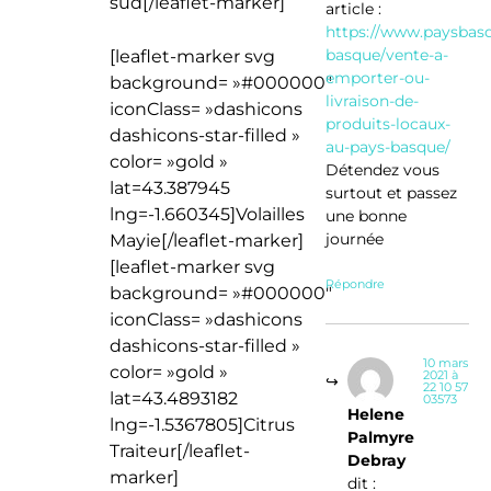
sud[/leaflet-marker]
article :
https://www.paysbas
basque/vente-a-
[leaflet-marker svg
emporter-ou-
background= »#000000″
livraison-de-
iconClass= »dashicons
produits-locaux-
dashicons-star-filled »
au-pays-basque/
color= »gold »
Détendez vous
lat=43.387945
surtout et passez
lng=-1.660345]Volailles
une bonne
journée
Mayie[/leaflet-marker]
[leaflet-marker svg
Répondre
background= »#000000″
iconClass= »dashicons
dashicons-star-filled »
10 mars
color= »gold »
2021 à
22 10 57
lat=43.4893182
03573
Helene
lng=-1.5367805]Citrus
Palmyre
Traiteur[/leaflet-
Debray
marker]
dit :