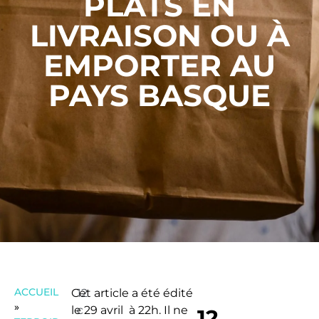
PLATS EN
LIVRAISON OU À
EMPORTER AU
PAYS BASQUE
ACCUEIL
Cet article a été édité
12
»
le 29 avril à 22h. Il ne
c
12