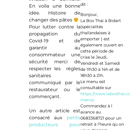
dit :
En voila une bonne
idée. Histoire de
Bonjour,
changer des pâtes
La Box Thaï à Bidart
(spécialités
Pour lutter contre la
thaïlandaises à
propagation du
emporter ) est
Covid-19 et de
également ouvert en
garantir au
cette période de
consommateur une
crise le Jeudi,
sécurité merci de
Vendredi et Samedi
respecter les règles
de 11h30 à 14h et de
18h30 à 21h.
sanitaires
Le menu est
communiqué par le
consultable sur
restaurateur ou le
https://www.laboxthai.c
commerçant.
menus
Commandez à l
Un autre article est
avance au
consacré aux
petits
0683368721 pour un
retrait à l’heure qu on
producteurs pour