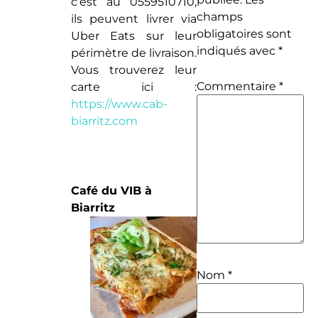
c’est au 0559510710,
champs
ils peuvent livrer via
obligatoires sont
Uber Eats sur leur
indiqués avec
*
périmètre de livraison.
Vous trouverez leur
Commentaire
*
carte ici :
https://www.cab-
biarritz.com
Café du VIB à
Biarritz
Nom
*