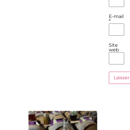
E-mail
*
Site
web