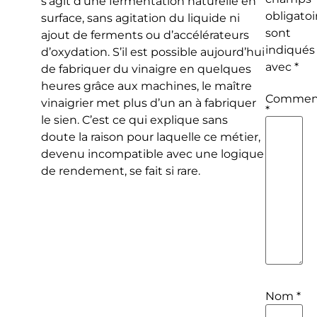
s’agit d’une fermentation naturelle en
obligatoi
surface, sans agitation du liquide ni
sont
ajout de ferments ou d’accélérateurs
indiqués
d’oxydation. S’il est possible aujourd’hui
avec
*
de fabriquer du vinaigre en quelques
heures grâce aux machines, le maître
Comment
vinaigrier met plus d’un an à fabriquer
*
le sien. C’est ce qui explique sans
doute la raison pour laquelle ce métier,
devenu incompatible avec une logique
de rendement, se fait si rare.
Nom
*