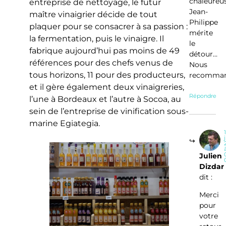
chaleureu
entreprise de nettoyage, le futur
Jean-
maître vinaigrier décide de tout
Philippe
plaquer pour se consacrer à sa passion :
mérite
la fermentation, puis le vinaigre. Il
le
fabrique aujourd’hui pas moins de 49
détour…
références pour des chefs venus de
Nous
tous horizons, 11 pour des producteurs,
recomman
et il gère également deux vinaigreries,
Répondre
l’une à Bordeaux et l’autre à Socoa, au
sein de l’entreprise de vinification sous-
marine Egiategia.
j
Julien
Dizdar
dit :
Merci
pour
votre