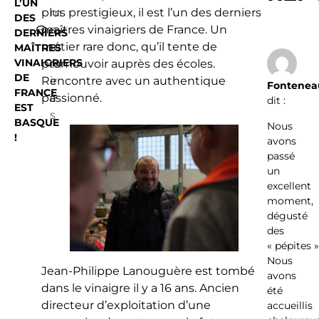
L’UN
plus prestigieux, il est l’un des derniers
m
DES
maîtres vinaigriers de France. Un
e
DERNIERS
métier rare donc, qu’il tente de
n
MAÎTRES
VINAIGRIERS
promouvoir auprès des écoles.
ta
DE
Rencontre avec un authentique
ir
Fontenea
FRANCE
passionné.
e
dit :
EST
s
BASQUE
Nous
!
avons
passé
un
excellent
moment,
dégusté
des
« pépites »
Nous
Jean-Philippe Lanouguère est tombé
avons
dans le vinaigre il y a 16 ans. Ancien
été
directeur d’exploitation d’une
accueillis