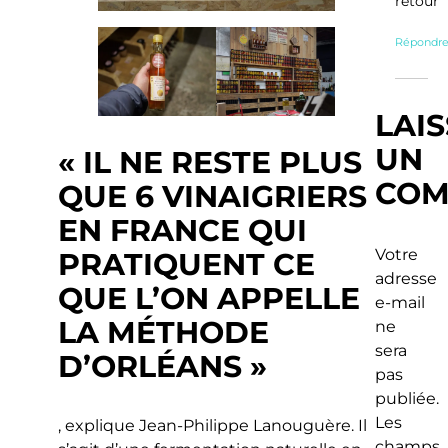
retour
Répondr
LAI
UN
« IL NE RESTE PLUS
COM
QUE 6 VINAIGRIERS
EN FRANCE QUI
Votre
PRATIQUENT CE
adresse
QUE L’ON APPELLE
e-mail
LA MÉTHODE
ne
sera
D’ORLÉANS »
pas
publiée.
Les
, explique Jean-Philippe Lanouguère. Il
champs