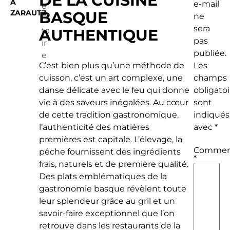
DE LA CUISINE
À
e-mail
e
ZARAUTZ
BASQUE
ne
n
sera
AUTHENTIQUE
ta
pas
ir
publiée.
e
C’est bien plus qu’une méthode de
Les
cuisson, c’est un art complexe, une
champs
danse délicate avec le feu qui donne
obligatoi
vie à des saveurs inégalées. Au cœur
sont
de cette tradition gastronomique,
indiqués
l’authenticité des matières
avec
*
premières est capitale. L’élevage, la
Commen
pêche fournissent des ingrédients
*
frais, naturels et de première qualité.
Des plats emblématiques de la
gastronomie basque révèlent toute
leur splendeur grâce au gril et un
savoir-faire exceptionnel que l’on
retrouve dans les restaurants de la