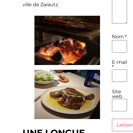
ville de Zarautz.
Nom
*
E-mail
*
Site
web
UNE LONGUE