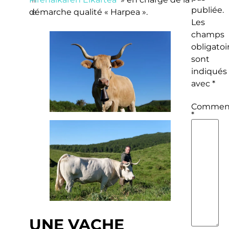
publiée.
démarche qualité « Harpea ».
e
Les
champs
obligatoi
sont
indiqués
avec
*
Comment
*
UNE VACHE