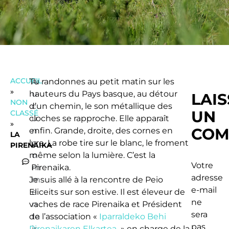
ACCUEIL
Tu randonnes au petit matin sur les
A
»
hauteurs du Pays basque, au détour
u
LAI
NON
d’un chemin, le son métallique des
c
UN
CLASSÉ
cloches se rapproche. Elle apparaît
u
»
COM
enfin. Grande, droite, des cornes en
n
LA
lyre. La robe tire sur le blanc, le froment
c
PIRENAIKA
même selon la lumière. C’est la
o
Votre
Pirenaika.
m
adresse
Je suis allé à la rencontre de Peio
m
e-mail
Eliceits sur son estive. Il est éleveur de
e
ne
vaches de race Pirenaika et Président
n
sera
de l’association «
ta
Iparraldeko Behi
pas
Pirenaikaren Elkartea
ir
» en charge de la