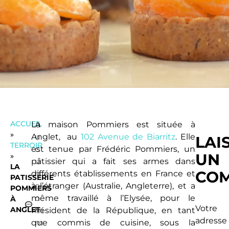
ACCUEIL
La maison Pommiers est située à
A
»
Anglet, au
u
102 Avenue de Biarritz
. Elle
LAI
TERROIR
est tenue par Frédéric Pommiers, un
c
UN
»
pâtissier qui a fait ses armes dans
u
LA
COM
différents établissements en France et
n
PATISSERIE
à l’étranger (Australie, Angleterre), et a
c
POMMIERS
même travaillé à l’Elysée, pour le
o
À
Votre
ANGLET
Président de la République, en tant
m
adresse
que commis de cuisine, sous la
m