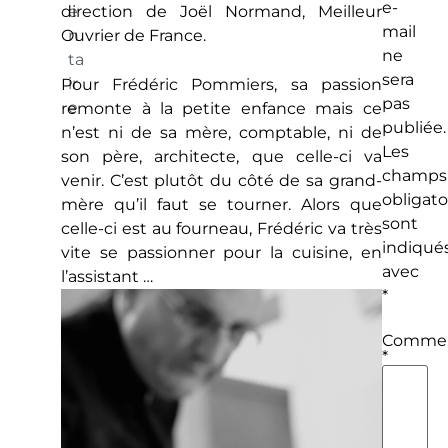
e-
direction de Joël Normand, Meilleur
e
mail
Ouvrier de France.
n
ne
ta
sera
ir
Pour Frédéric Pommiers, sa passion
pas
e
remonte à la petite enfance mais ce
publiée.
n’est ni de sa mère, comptable, ni de
Les
son père, architecte, que celle-ci va
champs
venir. C’est plutôt du côté de sa grand-
obligato
mère qu’il faut se tourner. Alors que
sont
celle-ci est au fourneau, Frédéric va très
indiqué
vite se passionner pour la cuisine, en
avec
l’assistant …
*
Commen
*