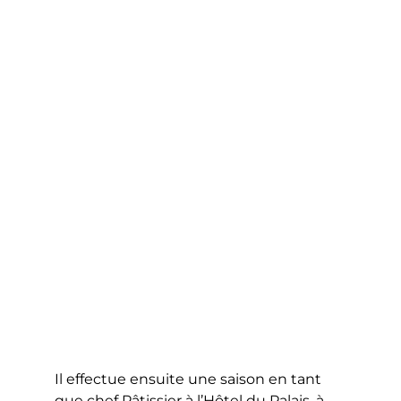
Il effectue ensuite une saison en tant
que chef Pâtissier à l’Hôtel du Palais, à