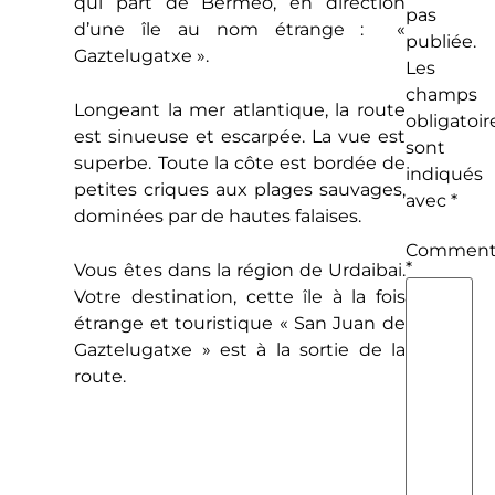
qui part de Bermeo, en direction
pas
d’une île au nom étrange : «
publiée.
Gaztelugatxe ».
Les
champs
Longeant la mer atlantique, la route
obligatoir
est sinueuse et escarpée. La vue est
sont
superbe. Toute la côte est bordée de
indiqués
petites criques aux plages sauvages,
avec
*
dominées par de hautes falaises.
Comment
*
Vous êtes dans la région de Urdaibai.
Votre destination, cette île à la fois
étrange et touristique « San Juan de
Gaztelugatxe » est à la sortie de la
route.