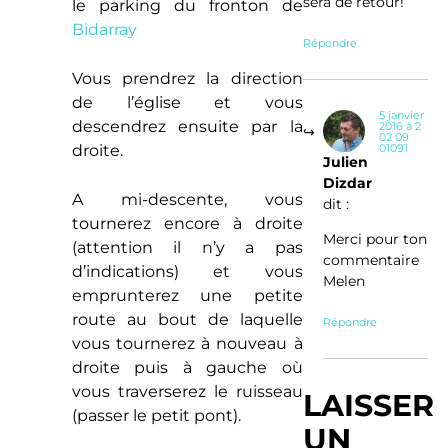
sera de retour!
le parking du fronton de
Bidarray
Répondre
Vous prendrez la direction
de l’église et vous
5 janvier
descendrez ensuite par la
2016 à 2
02 09
01091
droite.
Julien
Dizdar
A mi-descente, vous
dit :
tournerez encore à droite
Merci pour ton
(attention il n’y a pas
commentaire
d’indications) et vous
Melen
emprunterez une petite
route au bout de laquelle
Répondre
vous tournerez à nouveau à
droite puis à gauche où
vous traverserez le ruisseau
LAISSER
(passer le petit pont).
UN