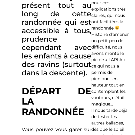
pour ces
présent tout au
explications très
long de cette
claires, qui nous
randonnée qui est
ont facilitées la
randonnée
accessible à tous,
Histoire d’amener
prudence
un petit peu de
cependant avec
difficulté, nous
avons monté le
les enfants à cause
pic de « LARLA »
des ravins (surtout
ce qui nous a
dans la descente).
permis de
picniquer en
hauteur tout en
DÉPART DE
contemplant les
vautours, c’était
LA
magique…
RANDONNÉE
Il nous tarde déjà
de tester les
autres ballades,
dés que le soleil
Vous pouvez vous garer sur