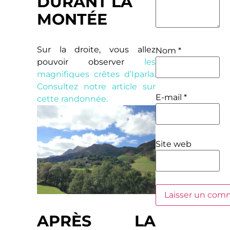
DURANT LA
MONTÉE
Sur la droite, vous allez
Nom
*
pouvoir observer
les
magnifiques crêtes d’Iparla.
Consultez notre article sur
E-mail
*
cette randonnée.
Site web
APRÈS LA