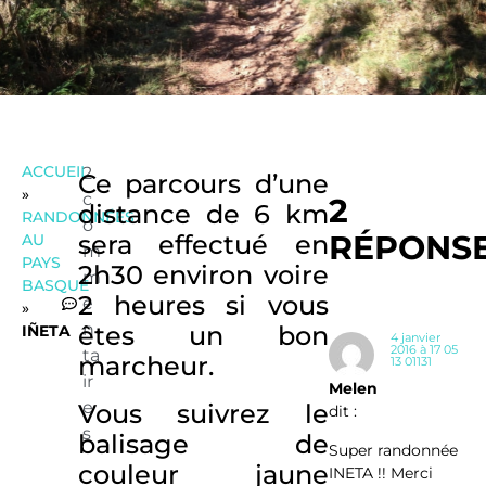
ACCUEIL
2
Ce parcours d’une
»
c
2
distance de 6 km
RANDONNÉES
o
RÉPONS
sera effectué en
AU
m
PAYS
2h30 environ voire
m
BASQUE
2 heures si vous
e
»
n
êtes un bon
IÑETA
4 janvier
2016 à 17 05
ta
marcheur.
13 01131
ir
Melen
e
Vous suivrez le
dit :
s
balisage de
Super randonnée
couleur jaune
INETA !! Merci