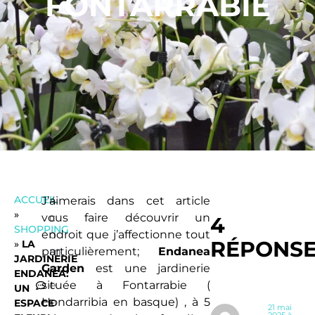
FONTARRABIE
ACCUEIL
J’aimerais dans cet article
4
»
vous faire découvrir un
c
4
SHOPPING
endroit que j’affectionne tout
o
RÉPONS
»
LA
particulièrement;
m
Endanea
JARDINERIE
Garden
m
est une jardinerie
ENDANEA:
située à Fontarrabie (
e
UN
Hondarribia en basque) , à 5
n
ESPACE
21 mai