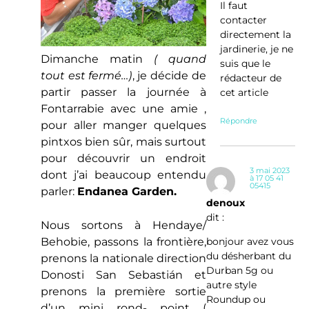
Il faut
contacter
directement la
jardinerie, je ne
Dimanche matin
( quand
suis que le
tout est fermé…)
, je décide de
rédacteur de
partir passer la journée à
cet article
Fontarrabie avec une amie ,
Répondre
pour aller manger quelques
pintxos bien sûr, mais surtout
pour découvrir un endroit
3 mai 2023
dont j’ai beaucoup entendu
à 17 05 41
05415
parler:
Endanea Garden.
denoux
dit :
Nous sortons à Hendaye/
bonjour avez vous
Behobie, passons la frontière,
du désherbant du
prenons la nationale direction
Durban 5g ou
Donosti San Sebastián et
autre style
prenons la première sortie
Roundup ou
d’un mini rond- point (