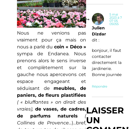
5 mai
2023 à 7
07 05
05055
Julien
Nous ne venions pas
Dizdar
vraiment pour ça mais on
dit :
nous a parlé du
coin « Déco »
bonjour, il faut
sympa de Endanea. Nous
contacter
prenons alors le sens inverse
directement la
et complètement sur la
jardinerie.
gauche nous apercevons cet
Bonne journée
espace engageant et
Répondre
séduisant de
meubles, de
paniers, de fleurs plastifiées
( « bluffantes » on dirait des
LAISSER
vraies),
de vases, de cadres,
de parfums naturels
(
UN
Collines de Provence…
)…bref,