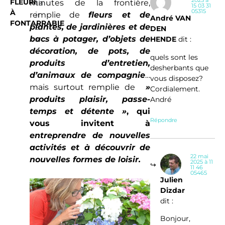
2025 à
FLEURI
minutes de la frontière,
ta
15 03 31
05315
À
remplie de
ir
fleurs et de
André VAN
FONTARRABIE
plantes, de jardinières et de
e
DEN
bacs à potager, d’objets de
s
HENDE
dit :
décoration, de pots, de
quels sont les
produits d’entretien,
desherbants que
d’animaux de compagnie
…
vous disposez?
mais surtout remplie de
»
Cordialement.
produits plaisir, passe-
André
temps et détente »
, qui
Répondre
vous invitent à
entreprendre de nouvelles
activités et à découvrir de
22 mai
nouvelles formes de loisir.
2025 à 11
11 46
05465
Julien
Dizdar
dit :
Bonjour,