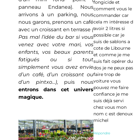
fongicide et
panneau Endanea). Nous
comment vous le
arrivons à un parking, nous
commander car
cela m intéresse d
nous garons, prenons un café
avoir 2 litres si
avec un croissant en terrasse
(
possible car je
Pas mal l’idée du bar si vous
suis de sablons a
venez avec votre mari, vos
cote de Libourne
enfants, vos beaux parents
et comme je me
fatigués ou si tout
suis fait opérer du
simplement vous avez envie
dos je ne peux pas
faire trop de
d’un café, d’un croissant ou
voiture vous
d’un pintxo…)
, puis nous
pouvez me faire
entrons dans cet univers
confiance je me
magique.
suis déjà servi
chez vous mon
nom c est denoux
michel
Répondre