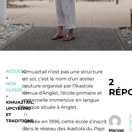
ACCUEIL
Kimuaztail n’est pas une structure
2
»
en soi, c’est le nom d’un atelier
c
2
NON
couture organisé par l’Ikastola
o
RÉP
CLASSÉ
Kimua d’Anglet, l’école primaire et
m
»
maternelle immersive en langue
m
KIMUAZTAIL,
basque située à Anglet.
e
UPCYCLING
n
ET
2
ju
TRADITIONS
ta
Fondée en 1996, cette école s’inscrit
2
à 
ir
dans le réseau des ikastola du Pays
0
Maryse