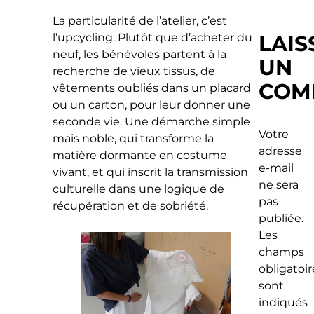
La particularité de l’atelier, c’est
LAIS
l’upcycling. Plutôt que d’acheter du
neuf, les bénévoles partent à la
UN
recherche de vieux tissus, de
COM
vêtements oubliés dans un placard
ou un carton, pour leur donner une
seconde vie. Une démarche simple
Votre
mais noble, qui transforme la
adresse
matière dormante en costume
e-mail
vivant, et qui inscrit la transmission
ne sera
culturelle dans une logique de
pas
récupération et de sobriété.
publiée.
Les
champs
obligatoir
sont
indiqués