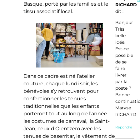
0
e
Basque, porté par les familles et le
RICHARD
s
tissu associatif local.
dit :
Bonjour
Très
belle
idée.
Est-ce
possible
de se
faire
livrer
Dans ce cadre est né l’atelier
par la
couture, chaque lundi soir, les
poste ?
bénévoles s’y retrouvent pour
Bonne
confectionner les tenues
continuati
traditionnelles que les enfants
Maryse
porteront tout au long de l’année :
RICHARD
les costumes de carnaval, la Saint-
Répondre
Jean, ceux d’Olentzero avec les
tenues de baserritar, le vêtement de