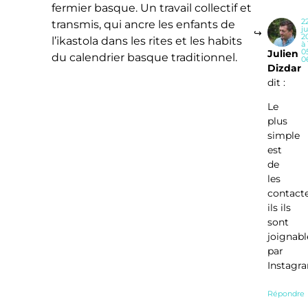
fermier basque. Un travail collectif et
2
transmis, qui ancre les enfants de
ju
2
l’ikastola dans les rites et les habits
à 
0
Julien
du calendrier basque traditionnel.
0
Dizdar
dit :
Le
plus
simple
est
de
les
contacte
ils ils
sont
joignabl
par
Instagr
Répondre