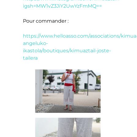
igsh=MW1vZ3JiY2UwYzFmMQ==
Pour commander :
https://www.helloasso.com/associations/kimua
angeluko-
ikastola/boutiques/kimuaztail-joste-
tailera