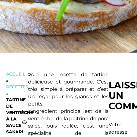
ACCUEIL
A
Voici une recette de tartine
»
u
délicieuse et gourmande. C’est
LAIS
RECETTES
c
très simple à préparer et c’est
UN
»
u
un régal pour les grands et les
TARTINE
COMM
n
petits.
DE
c
L’ingrédient principal est de la
VENTRÈCHE
o
ventrèche, de la poitrine de porc
À LA
Votre
SAUCE
m
salée, puis roulée, c’est une
SAKARI
adresse
m
spécialité de la