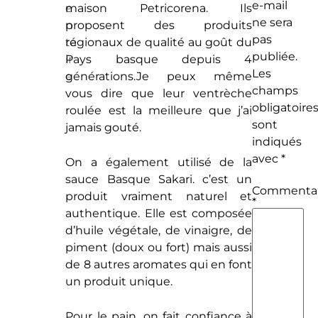
e-mail
e
maison
Petricorena. Ils
ne sera
n
proposent des produits
pas
ta
régionaux de qualité au goût du
publiée.
ir
Pays basque depuis 4
Les
e
générations.Je peux même
champs
vous dire que leur ventrèche
obligatoire
roulée est la meilleure que j’ai
sont
jamais gouté.
indiqués
avec
*
On a également utilisé de la
sauce Basque Sakari. c’est un
Commentai
produit vraiment naturel et
*
authentique. Elle est composée
d’huile végétale, de vinaigre, de
piment (doux ou fort) mais aussi
de 8 autres aromates qui en font
un produit unique.
Pour le pain, on fait confiance à