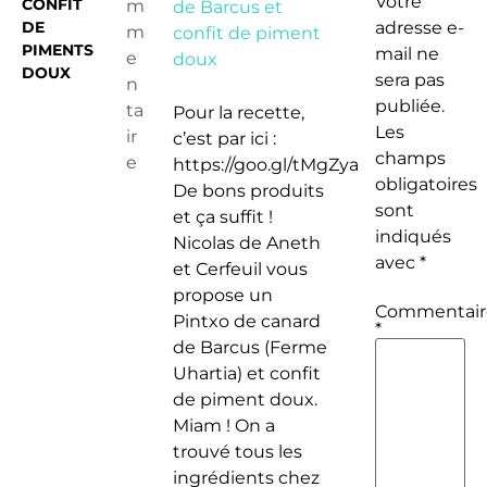
Votre
CONFIT
m
de Barcus et
DE
adresse e-
m
confit de piment
PIMENTS
mail ne
e
doux
DOUX
sera pas
n
publiée.
ta
Pour la recette,
Les
ir
c’est par ici :
champs
e
https://goo.gl/tMgZya
obligatoires
De bons produits
sont
et ça suffit !
indiqués
Nicolas de Aneth
avec
*
et Cerfeuil vous
propose un
Commentair
Pintxo de canard
*
de Barcus (Ferme
Uhartia) et confit
de piment doux.
Miam ! On a
trouvé tous les
ingrédients chez