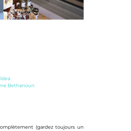
ldea
rme Bethanoun
 complètement (gardez toujours un