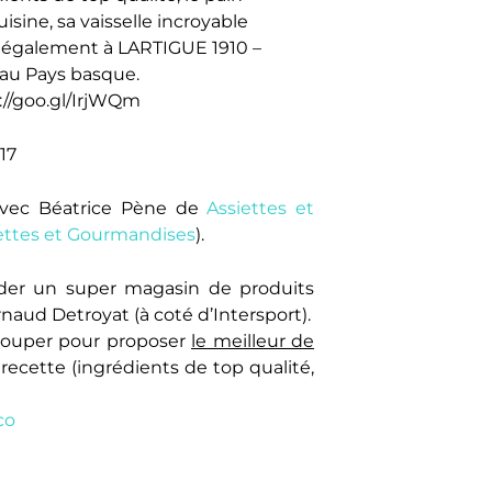
isine, sa vaisselle incroyable
i également à LARTIGUE 1910 –
au Pays basque.
ps://goo.gl/IrjWQm
17
n avec Béatrice Pène de
Assiettes et
ettes et Gourmandises
).
der un super magasin de produits
rnaud Detroyat (à coté d’Intersport).
grouper pour proposer
le meilleur de
 recette (ingrédients de top qualité,
co