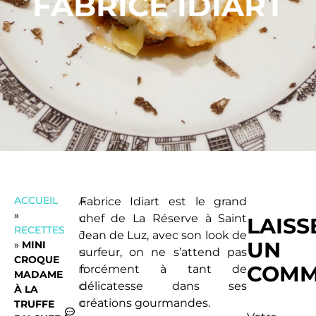
FABRICE IDIART
ACCUEIL
A
Fabrice Idiart est le grand
»
u
chef de La Réserve à Saint
LAISS
RECETTES
c
Jean de Luz, avec son look de
UN
»
MINI
u
surfeur, on ne s’attend pas
CROQUE
COMM
n
forcément à tant de
MADAME
c
délicatesse dans ses
À LA
o
créations gourmandes.
TRUFFE