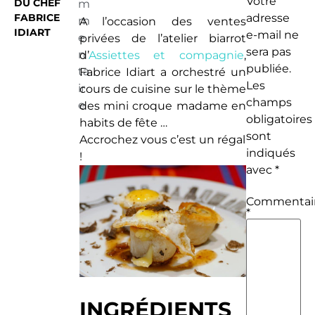
Votre
DU CHEF
m
FABRICE
adresse
m
A l’occasion des ventes
IDIART
e-mail ne
e
privées de l’atelier biarrot
sera pas
n
d’
Assiettes et compagnie
,
publiée.
ta
Fabrice Idiart a orchestré un
Les
ir
cours de cuisine sur le thème
champs
e
des mini croque madame en
obligatoires
habits de fête …
sont
Accrochez vous c’est un régal
indiqués
!
avec
*
Commentai
*
INGRÉDIENTS