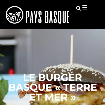
LE BURGER
BASQUE « TERRE
ET MER »