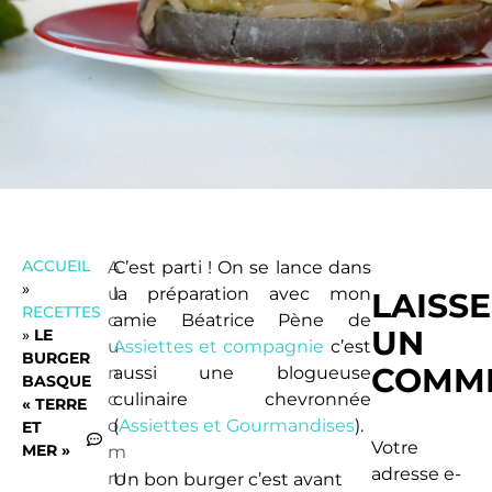
ACCUEIL
A
C’est parti ! On se lance dans
»
u
la préparation avec mon
LAISS
RECETTES
c
amie Béatrice Pène de
UN
»
LE
u
Assiettes et compagnie
c’est
BURGER
COMME
n
aussi une blogueuse
BASQUE
c
culinaire chevronnée
« TERRE
o
(
Assiettes et Gourmandises
).
ET
Votre
MER »
m
adresse e-
m
Un bon burger c’est avant