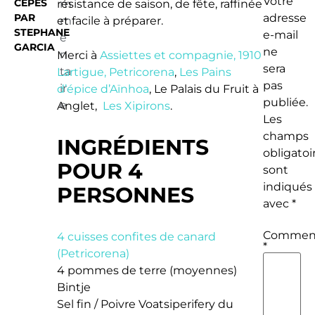
Votre
CÈPES
résistance
m
de saison, de fête, raffinée
PAR
adresse
et
m
facile à préparer.
STEPHANE
e-mail
e
GARCIA
ne
n
Merci à
Assiettes et compagnie,
1910
sera
ta
Lartigue,
Petricorena
,
Les Pains
pas
ir
d’épice d’Aïnhoa
, Le Palais du Fruit à
publiée.
e
Anglet,
Les Xipirons
.
Les
champs
INGRÉDIENTS
obligatoi
POUR 4
sont
indiqués
PERSONNES
avec
*
Comment
4 cuisses confites de canard
*
(Petricorena)
4 pommes de terre (moyennes)
Bintje
Sel fin / Poivre Voatsiperifery du