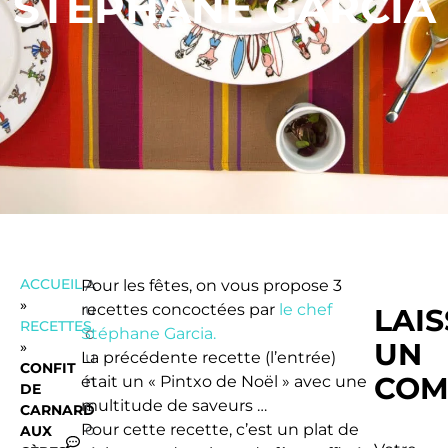
STEPHANE GARCIA
ACCUEIL
Pour les fêtes, on vous propose 3
A
»
recettes concoctées par
u
le chef
LAI
RECETTES
Stéphane Garcia.
c
UN
»
La précédente recette (l’entrée)
u
CONFIT
COM
était un «
n
Pintxo
de Noël » avec une
DE
multitude de saveurs …
c
CARNARD
Pour cette recette, c’est un plat de
o
AUX