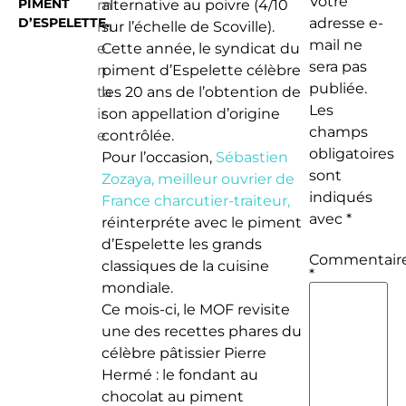
Votre
PIMENT
m
alternative au poivre (4/10
D’ESPELETTE.
adresse e-
m
sur l’échelle de Scoville).
mail ne
e
Cette année, le syndicat du
sera pas
n
piment d’Espelette célèbre
publiée.
ta
les 20 ans de l’obtention de
Les
ir
son appellation d’origine
champs
e
contrôlée.
obligatoires
Pour l’occasion,
Sébastien
sont
Zozaya, meilleur ouvrier de
indiqués
France charcutier-traiteur,
avec
*
réinterpréte avec le piment
d’Espelette les grands
Commentair
classiques de la cuisine
*
mondiale.
Ce mois-ci, le MOF revisite
une des recettes phares du
célèbre pâtissier Pierre
Hermé : le fondant au
chocolat au piment