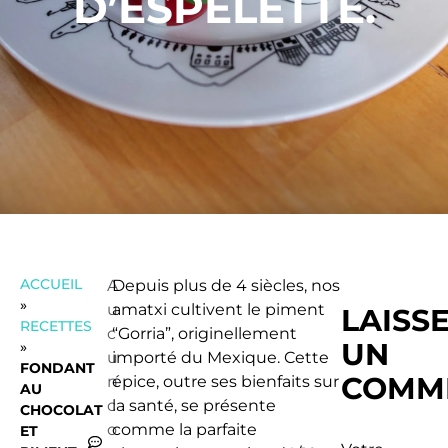
D’ESPELETTE.
ACCUEIL
A
Depuis plus de 4 siècles, nos
»
u
amatxi cultivent le piment
LAISS
RECETTES
c
“Gorria”, originellement
UN
»
u
importé du Mexique. Cette
FONDANT
COMM
n
épice, outre ses bienfaits sur
AU
c
la santé, se présente
CHOCOLAT
o
comme la parfaite
ET