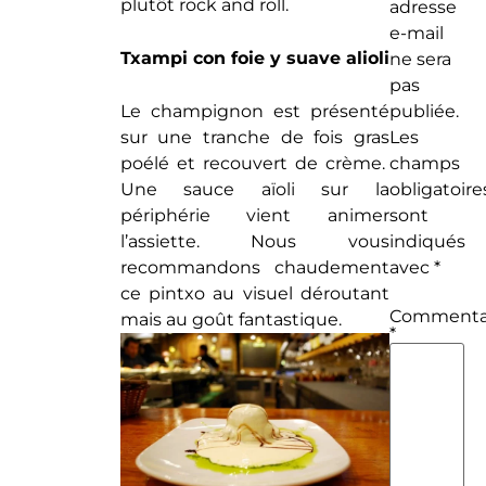
plutôt rock and roll.
adresse
e-mail
Txampi con foie y suave alioli
ne sera
pas
publiée.
Le champignon est présenté
Les
sur une tranche de fois gras
champs
poélé et recouvert de crème.
obligatoire
Une sauce aïoli sur la
sont
périphérie vient animer
indiqués
l’assiette. Nous vous
avec
*
recommandons chaudement
ce pintxo au visuel déroutant
Commenta
mais au goût fantastique.
*