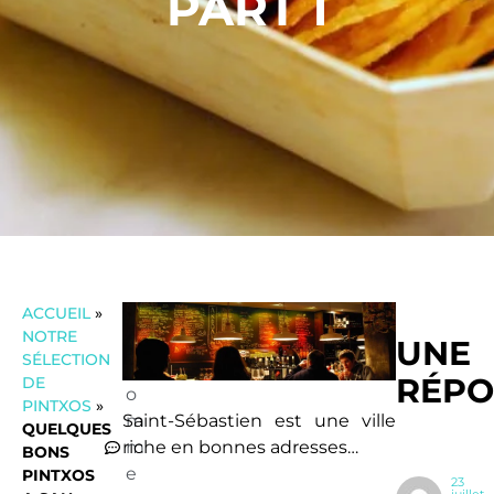
PART 1
ACCUEIL
»
U
NOTRE
n
UNE
SÉLECTION
c
RÉPO
DE
o
PINTXOS
»
m
Saint-Sébastien est une ville
QUELQUES
m
riche en bonnes adresses…
BONS
e
PINTXOS
23