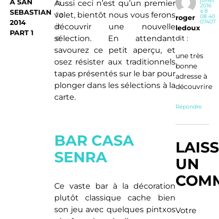
juillet
A SAN
n
Aussi ceci n’est qu’un premier
2016
à 8
SEBASTIAN
ta
volet, bientôt nous vous ferons
08 40
roger
2014
07407
ir
découvrir une nouvelle
ledoux
PART 1
e
dit :
sélection. En attendant
savourez ce petit aperçu, et
une très
osez résister aux traditionnels
bonne
tapas présentés sur le bar pour
adresse à
plonger dans les sélections à la
découvrire
carte.
Répondre
BAR CASA
LAIS
SENRA
UN
COMM
Ce vaste bar à la décoration
plutôt classique cache bien
son jeu avec quelques pintxos
Votre