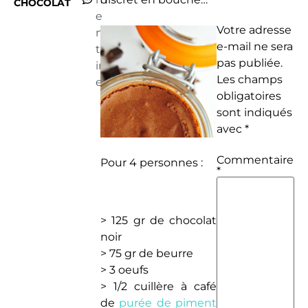
CHOCOLAT
e
Votre adresse
n
e-mail ne sera
ta
pas publiée.
ir
Les champs
e
obligatoires
sont indiqués
avec
*
Commentaire
Pour 4 personnes :
*
> 125 gr de chocolat
noir
> 75 gr de beurre
> 3 oeufs
> 1/2 cuillère à café
de
purée de piment