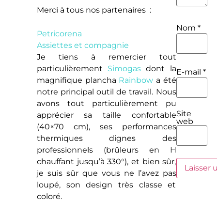
Merci à tous nos partenaires :
Nom
*
Petricorena
Assiettes et compagnie
Je tiens à remercier tout
particulièrement
Simogas
dont la
E-mail
*
magnifique plancha
Rainbow
a été
notre principal outil de travail. Nous
avons tout particulièrement pu
Site
apprécier sa taille confortable
web
(40×70 cm), ses performances
thermiques dignes des
professionnels (brûleurs en H
chauffant jusqu’à 330°), et bien sûr,
je suis sûr que vous ne l’avez pas
loupé, son design très classe et
coloré.