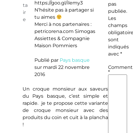
https://goo.gl/ilemy3
pas
ta
N’hésite pas à partager si
publiée.
ir
tu aimes
Les
e
Merci à nos partenaires :
champs
petricorena.com Simogas
obligatoir
Assiettes & Compagnie
sont
Maison Pommiers
indiqués
avec
*
Publié par
Pays basque
sur mardi 22 novembre
Commenta
*
2016
Un croque monsieur aux saveurs
du Pays basque, c’est simple et
rapide. je te propose cette variante
de croque monsieur avec des
produits du coin et cuit à la plancha
!