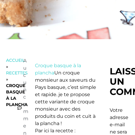
ACCUEIL
A
Croque basque à la
»
u
LAIS
plancha
Un croque
RECETTES
c
UN
»
monsieur aux saveurs du
u
CROQUE
Pays basque, c’est simple
COM
n
BASQUE
et rapide. je te propose
c
À LA
cette variante de croque
o
PLANCHA
monsieur avec des
Votre
m
produits du coin et cuit à
adresse
m
la plancha !
e-mail
e
Par ici la recette :
ne sera
n