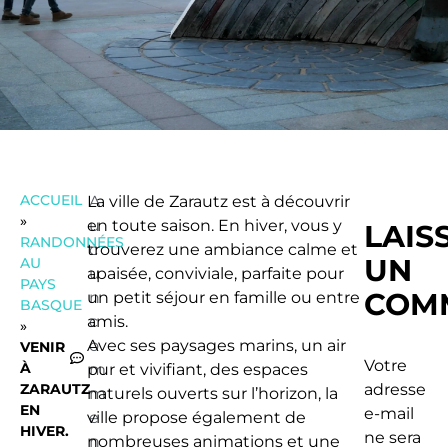
ACCUEIL
La ville de Zarautz est à découvrir
A
»
en toute saison. En hiver, vous y
u
LAIS
RANDONNÉES
trouverez une ambiance calme et
c
UN
AU
apaisée, conviviale, parfaite pour
u
PAYS
COM
un petit séjour en famille ou entre
n
BASQUE
amis.
c
»
Avec ses paysages marins, un air
o
VENIR
Votre
À
pur et vivifiant, des espaces
m
ZARAUTZ
adresse
naturels ouverts sur l’horizon, la
m
EN
e-mail
ville propose également de
e
HIVER.
ne sera
nombreuses animations et une
n