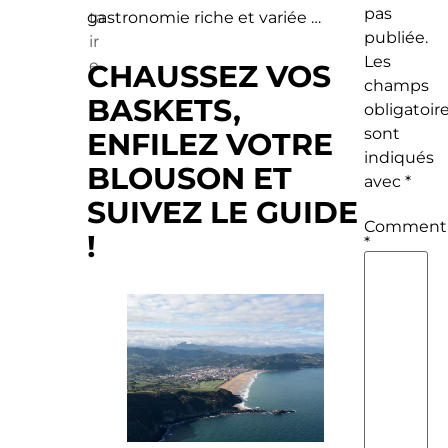
pas
gastronomie riche et variée …
ta
publiée.
ir
Les
e
CHAUSSEZ VOS
champs
BASKETS,
obligatoir
sont
ENFILEZ VOTRE
indiqués
BLOUSON ET
avec
*
SUIVEZ LE GUIDE
Commenta
!
*