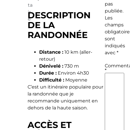
pas
ta
publiée.
ir
DESCRIPTION
Les
e
DE LA
champs
obligatoire
RANDONNÉE
sont
indiqués
Distance :
10 km (aller-
avec
*
retour)
Commenta
Dénivelé :
730 m
*
Durée :
Environ 4h30
Difficulté :
Moyenne
C’est un itinéraire populaire pour
la randonnée que je
recommande uniquement en
dehors de la haute saison.
ACCÈS ET