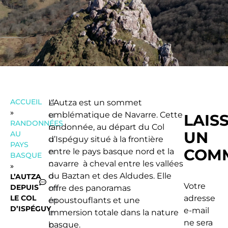
ACCUEIL
L’Autza est un sommet
A
»
emblématique de Navarre. Cette
u
LAIS
RANDONNÉES
randonnée, au départ du Col
c
UN
AU
d’Ispéguy situé à la frontière
u
PAYS
COM
entre le pays basque nord et la
n
BASQUE
navarre à cheval entre les vallées
c
»
du Baztan et des Aldudes. Elle
o
L’AUTZA
Votre
DEPUIS
offre des panoramas
m
LE COL
adresse
époustouflants et une
m
D’ISPÉGUY
e-mail
immersion totale dans la nature
e
ne sera
basque.
n