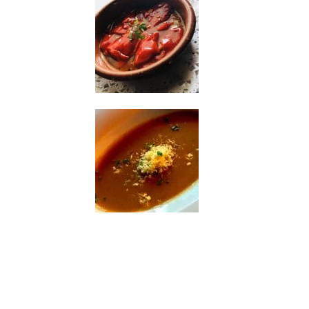
Les poissons:
du merlu
( Merluza)
,
de
la lotte
( Rape)
,
du turbot
(
Rodaballo)
, de la
daurade
(
Besugo), des
Kokotas de merluza
al Pil- Pil
( pour moi, le TOP),
Mero,
du bar
( Lubina)…