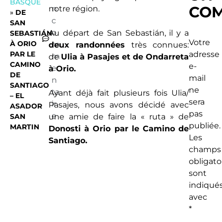
BASQUE
COM
notre région.
n
»
DE
c
SAN
o
Au départ de San Sebastián, il y a
SEBASTIÁN
Votre
À ORIO
m
deux randonnées
très connues:
PAR LE
adresse
m
de
Ulia à Pasajes et de Ondarreta
CAMINO
e-
e
à Orio.
DE
mail
n
SANTIAGO
ne
ta
Ayant déjà fait plusieurs fois Ulia/
– EL
sera
ir
Pasajes, nous avons décidé avec
ASADOR
pas
e
SAN
une amie de faire la « ruta » de
publiée.
MARTIN
Donosti à Orio par le Camino de
Les
Santiago.
champs
obligato
sont
indiqué
avec
*