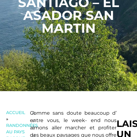
SANTIAGO – EL
ASADOR SAN
MARTIN
ACCUEIL
Comme sans doute beaucoup d’
A
»
entre vous, le week- end nous
u
LAI
RANDONNÉES
aimons aller marcher et profiter
c
UN
AU PAYS
des beaux paysages que nous offre
u