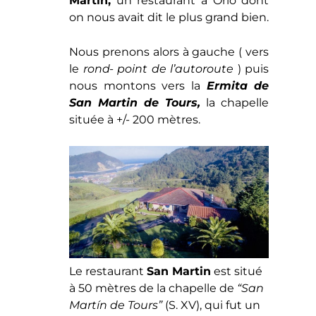
Le restaurant
San Martin
est situé
à 50 mètres de la chapelle de
“San
Martín de Tours”
(S. XV), qui fut un
endroit emblématique pour de
nombreux pèlerins, étant située
sur le
Chemin de Santiago de la
costa del norte.
Si vous y allez en voiture, il n’y a
aucun problème puisque le
restaurant dispose d’un
grand
parking.
UNE VUE
EXCEPTIONNELLE,