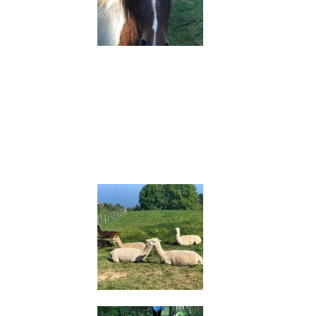
Comme pour la plupart des
randonnées au Pays- Basque, vous
rencontrerez des animaux comme
des chevaux, des chèvres, des
vaches, des brebis mais quand
vous arriverez vers Orio vous
croiserez
des lamas
!