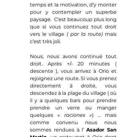
il y a quelques bars pour prendre
prendre un verre ou manger
quelques «
raciones »
) … mais
comme convenu nous nous
sommes rendues à l’
Asador San
Martin,
un restaurant à Orio dont
on nous avait dit le plus grand bien.
Nous prenons alors à gauche ( vers
le
rond- point de l’autoroute
) puis
nous montons vers la
Ermita de
San Martin de Tours,
la chapelle
située à +/- 200 mètres.