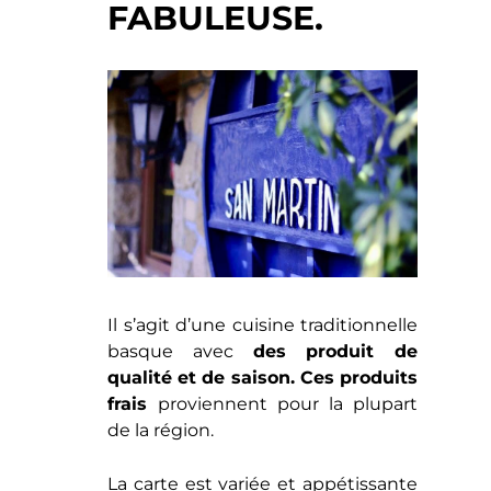
qualité et de saison. Ces produits
frais
proviennent pour la plupart
de la région.
La carte est variée et appétissante
et je vous assure qu’il est même
difficile de choisir!
En entrée,
vous aurez le choix
entre différentes salades ( de
B
ogavante
:
homards), de
Txangurro
( araignée de mer), du
jambon ibérique
( forcément,
cómo no…?!
), des fritures, fricassée
de
cèpes ( boletus) avec un
œuf cuit à basse température,
des couteaux
gratinés de la
casa
…