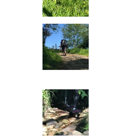
Juste après les lamas, vous sortez
du sentier pour rejoindre une
route. À ce croisement, à droite,
vous allez vers le sommet du
massif Mendizorrotz:
KUKUARRI
(
Panneau avec différents signes