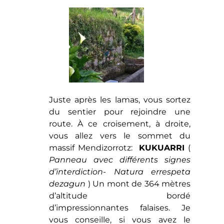
d’interdiction- Natura errespeta
dezagun
) Un mont de 364 mètres
d’altitude bordé
d’impressionnantes falaises. Je
vous conseille, si vous avez le
temps et la motivation, d’y monter
pour y contempler un superbe
paysage. C’est beaucoup plus long
que si vous continuez tout droit
vers le village
( par la route)
mais
c’est très joli.
Nous, nous avons continué tout
droit. Après +/- 20 minutes (
descente ), vous arrivez à Orio et
rejoignez une route. Si vous prenez
directement à droite, vous
descendez à la plage du village ( où