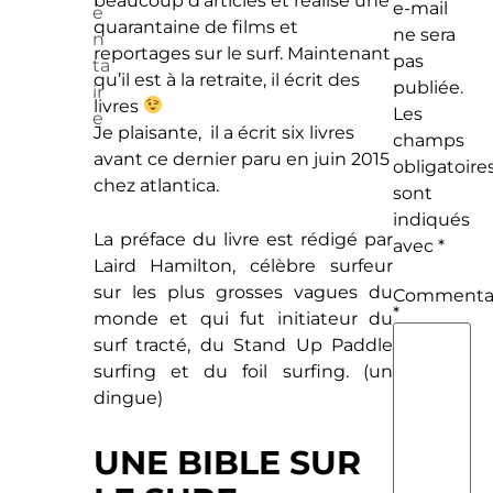
beaucoup d’articles et réalisé une
e-mail
e
quarantaine de films et
ne sera
n
reportages sur le surf. Maintenant
pas
ta
qu’il est à la retraite, il écrit des
publiée.
ir
livres
Les
e
Je plaisante, il a écrit six livres
champs
avant ce dernier paru en juin 2015
obligatoire
chez atlantica.
sont
indiqués
La préface du livre est rédigé par
avec
*
Laird Hamilton, célèbre surfeur
sur les plus grosses vagues du
Commenta
*
monde et qui fut initiateur du
surf tracté, du Stand Up Paddle
surfing et du foil surfing. (un
dingue)
UNE BIBLE SUR