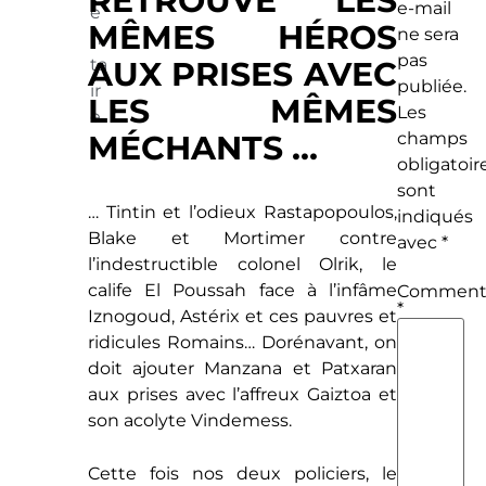
RETROUVE LES
e-mail
e
MÊMES HÉROS
ne sera
n
pas
AUX PRISES AVEC
ta
publiée.
ir
LES MÊMES
Les
e
MÉCHANTS …
champs
obligatoir
sont
… Tintin et l’odieux Rastapopoulos,
indiqués
Blake et Mortimer contre
avec
*
l’indestructible colonel Olrik, le
calife El Poussah face à l’infâme
Commenta
*
Iznogoud, Astérix et ces pauvres et
ridicules Romains…
Dorénavant, on
doit ajouter Manzana et Patxaran
aux prises avec l’affreux Gaiztoa et
son acolyte Vindemess.
Cette fois nos deux policiers, le