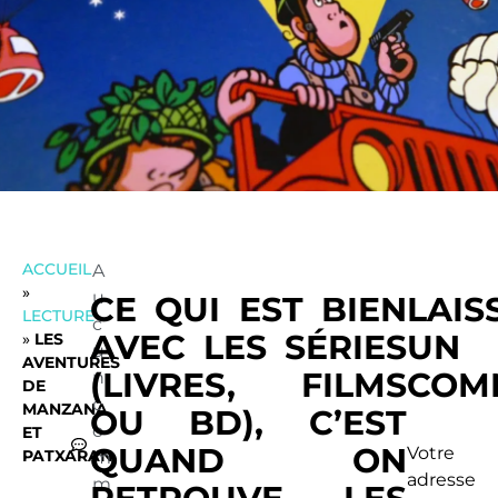
ACCUEIL
A
»
u
CE QUI EST BIEN
LAIS
LECTURE
c
AVEC LES SÉRIES
UN
»
LES
u
AVENTURES
(LIVRES, FILMS
COM
n
DE
c
MANZANA
OU BD), C’EST
o
ET
QUAND ON
Votre
PATXARAN
m
adresse
m