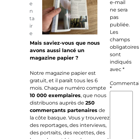
e-mail
e
ne sera
n
pas
ta
publiée.
ir
Les
e
champs
Mais saviez-vous que nous
obligatoire
avons aussi lancé un
sont
magazine papier ?
indiqués
avec
*
Notre magazine papier est
gratuit, et il paraît tous les 6
Commentai
mois. Chaque numéro compte
*
10 000 exemplaires
, que nous
distribuons auprès de
250
commerçants partenaires
de
la côte basque. Vous y trouverez
des reportages, des interviews,
des portraits, des recettes, des