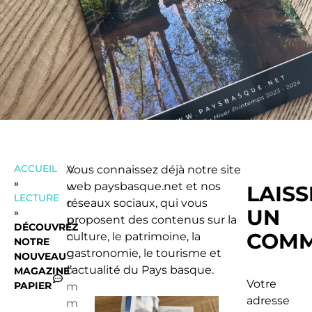
ACCUEIL
A
Vous connaissez déjà notre site
»
u
web paysbasque.net et nos
LAIS
LECTURE
c
réseaux sociaux, qui vous
UN
»
u
proposent des contenus sur la
DÉCOUVREZ
COMM
n
culture, le patrimoine, la
NOTRE
c
gastronomie, le tourisme et
NOUVEAU
o
l’actualité du Pays basque.
MAGAZINE
Votre
PAPIER
m
adresse
m