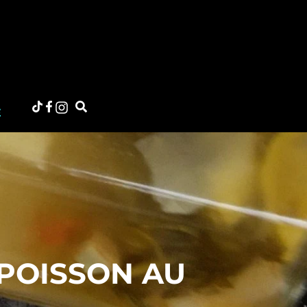
E
 POISSON AU
L