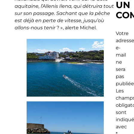
UN
aquitaine, l’Allenis Ilena, qui détruira tout
CO
sur son passage. Sachant que la pêche
est déjà en perte de vitesse, jusqu’où
allons-nous tenir
? », alerte Michel.
Votre
adress
e-
mail
ne
sera
pas
publiée
Les
champ
obligat
sont
indiqu
avec
*