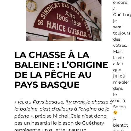
encore
à
Guéthary
je
serai
toujours
des
vôtres.
Mais
LA CHASSE À LA
la vie
BALEINE : L’ORIGINE
a fait
que
DE LA PÊCHE AU
j’ai dû
PAYS BASQUE
m’exiler
dans
le
sud, à
«
Ici, au Pays basque, il y avait la chasse à
Socoa.
la baleine, c’est d’ailleurs à l’origine de la
pêche
», précise Michel. Cela n’est donc
A
pas un hasard si le blason de Guéthary
bientôt
représente un guetteur sur un