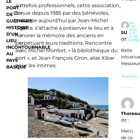
LE
autrefois professionnels, cette association,
m
PORT
tenue depuis 1985 par des bénévoles,
e
DE
présidée aujourd’hui par Jean-Michel
n
GUÉTHARY,
28
mai
HISTOIRE
Ugarte, s’attache à préserver le lieu et à
ta
2026
SU
à 10
D’UN
honorer la mémoire des anciens en
ir
10 38
dit :
LIEU
05385
perpétuant leurs traditions. Rencontre
e
INCONTOURNABLE
Belle
avec Michel Monfort, « la bibliothèque du
s
AU
initiative
port », et Jean-François Giron, alias Xibar
PAYS
Messieu
pour les intimes.
BASQUE
Répondre
Thorea
dit :
Merci
de ce