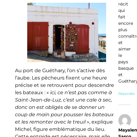
récit
qui
fait
encore
plus
connaîtr
et
aimer
le
pays
basque
Au port de Guéthary, l’on s’active dès
et
l’aube. Les pêcheurs fixent une heure
Guéthar
précise et se retrouvent pour descendre
les bateaux : «
ici, ce n’est pas comme à
Répondre
Saint-Jean-de-Luz, c’est une cale à sec,
donc on est obligés de se donner un
coup de main pour pousser les bateaux
et les remonter avec le treuil
», explique
Michel, figure emblématique du lieu.
Mayale
Cette entraide est nécessaire, mais elle
Sasco