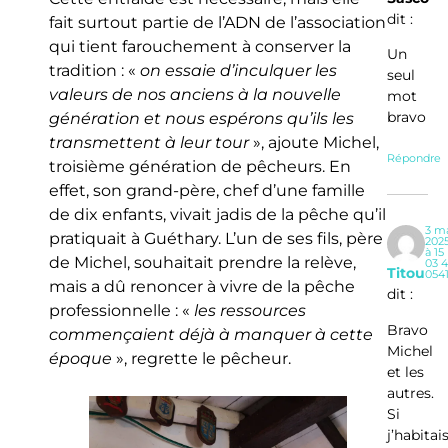
dit :
fait surtout partie de l’ADN de l’association
qui tient farouchement à conserver la
Un
tradition : «
on essaie d’inculquer les
seul
valeurs de nos anciens à la nouvelle
mot
bravo
génération et nous espérons qu’ils les
transmettent à leur tour
», ajoute Michel,
Répondre
troisième génération de pêcheurs. En
effet, son grand-père, chef d’une famille
de dix enfants, vivait jadis de la pêche qu’il
3 m
pratiquait à Guéthary. L’un de ses fils, père
202
à 15
de Michel, souhaitait prendre la relève,
03 4
Titou
054
mais a dû renoncer à vivre de la pêche
dit :
professionnelle : «
les ressources
Bravo
commençaient déjà à manquer à cette
Michel
époque
», regrette le pêcheur.
et les
autres.
Si
j’habitai