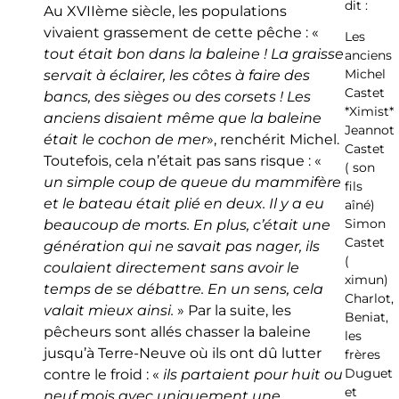
dit :
Au XVIIème siècle, les populations
vivaient grassement de cette pêche : «
Les
tout était bon dans la baleine ! La graisse
anciens
Michel
servait à éclairer, les côtes à faire des
Castet
bancs, des sièges ou des corsets ! Les
*Ximist*
anciens disaient même que la baleine
Jeannot
était le cochon de mer
», renchérit Michel.
Castet
Toutefois, cela n’était pas sans risque : «
( son
un simple coup de queue du mammifère
fils
et le bateau était plié en deux. Il y a eu
aîné)
Simon
beaucoup de morts. En plus, c’était une
Castet
génération qui ne savait pas nager, ils
(
coulaient directement sans avoir le
ximun)
temps de se débattre. En un sens, cela
Charlot,
valait mieux ainsi.
» Par la suite, les
Beniat,
pêcheurs sont allés chasser la baleine
les
jusqu’à Terre-Neuve où ils ont dû lutter
frères
Duguet
contre le froid : «
ils partaient pour huit ou
et
neuf mois avec uniquement une