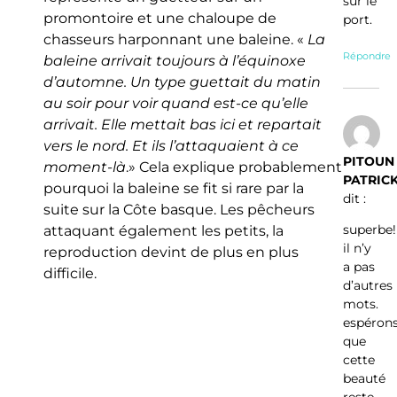
sur le
promontoire et une chaloupe de
port.
chasseurs harponnant une baleine. «
La
Répondre
baleine arrivait toujours à l’équinoxe
d’automne. Un type guettait du matin
au soir pour voir quand est-ce qu’elle
arrivait. Elle mettait bas ici et repartait
vers le nord. Et ils l’attaquaient à ce
PITOUN
moment-là
.» Cela explique probablement
PATRIC
pourquoi la baleine se fit si rare par la
dit :
suite sur la Côte basque. Les pêcheurs
superbe!
attaquant également les petits, la
il n’y
reproduction devint de plus en plus
a pas
difficile.
d’autres
mots.
espéron
que
cette
beauté