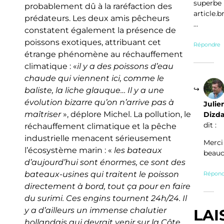
superbe
probablement dû à la raréfaction des
article.b
prédateurs. Les deux amis pêcheurs
…
constatent également la présence de
poissons exotiques, attribuant cet
Répondre
étrange phénomène au réchauffement
climatique : «
il y a des poissons d’eau
chaude qui viennent ici, comme le
baliste, la liche glauque… Il y a une
évolution bizarre qu’on n’arrive pas à
Julie
maîtriser
», déplore Michel. La pollution, le
Dizda
dit :
réchauffement climatique et la pêche
industrielle menacent sérieusement
Merci
l’écosystème marin : «
les bateaux
beau
d’aujourd’hui sont énormes, ce sont des
bateaux-usines qui traitent le poisson
Répond
directement à bord, tout ça pour en faire
du surimi. Ces engins tournent 24h/24. Il
y a d’ailleurs un immense chalutier
LAI
hollandais qui devrait venir sur la Côte