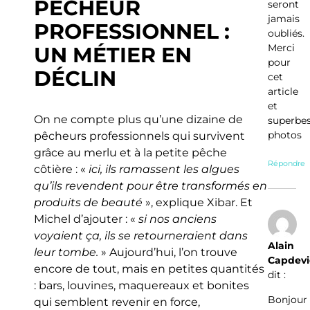
PÊCHEUR
seront
jamais
PROFESSIONNEL :
oubliés.
Merci
UN MÉTIER EN
pour
DÉCLIN
cet
article
et
On ne compte plus qu’une dizaine de
superbe
photos
pêcheurs professionnels qui survivent
grâce au merlu et à la petite pêche
Répondre
côtière : «
ici, ils ramassent les algues
qu’ils revendent pour être transformés en
produits de beauté
», explique Xibar. Et
Michel d’ajouter : «
si nos anciens
voyaient ça, ils se retourneraient dans
Alain
leur tombe.
» Aujourd’hui, l’on trouve
Capdevi
encore de tout, mais en petites quantités
dit :
: bars, louvines, maquereaux et bonites
Bonjour
qui semblent revenir en force,