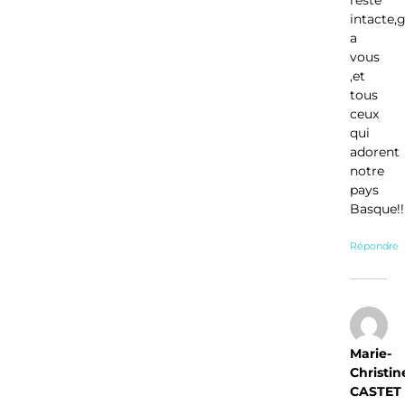
reste
intacte,
a
vous
,et
tous
ceux
qui
adorent
notre
pays
Basque!!
Répondre
Marie-
Christin
CASTET