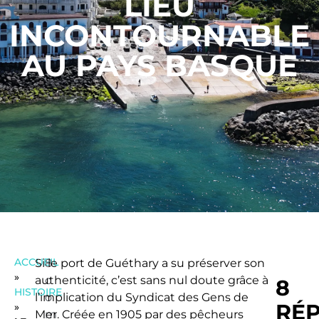
LIEU
INCONTOURNABLE
AU PAYS BASQUE
ACCUEIL
Si le port de Guéthary a su préserver son
8
»
authenticité, c’est sans nul doute grâce à
c
8
HISTOIRE
l’implication du Syndicat des Gens de
o
RÉ
»
Mer. Créée en 1905 par des pêcheurs
m