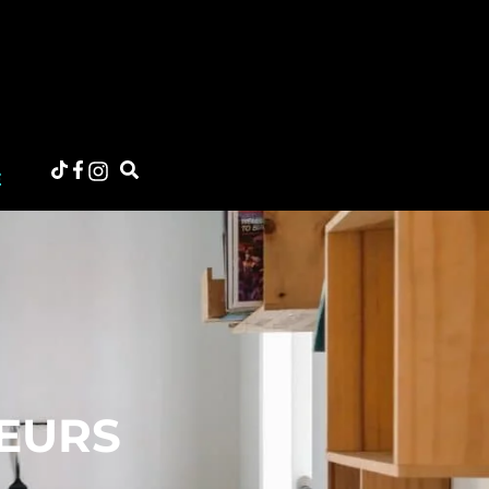
E
EURS