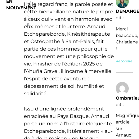
EN
ta
Il a le regard franc, la parole posée et
MOUVEMENT
ir
DEMANG
cette bienveillance naturelle propre
e
dit :
à ceux qui vivent en harmonie avec
s
eux-mêmes et leur terre. Arnaud
Merci
Etchepareborde, Kinésithérapeute
beaucoup,
et Ostéopathe à Saint-Palais, fait
Christiane
!
partie de ces hommes pour qui le
mouvement est une philosophie de
Répondre
vie. Finisher de l’édition 2025 de
l’Ahuña Gravel, il incarne à merveille
l’esprit de cette aventure :
dépassement de soi, humilité et
solidarité.
Ombratie
dit :
Issu d’une lignée profondément
Magnifiqu
enracinée au Pays Basque, Arnaud
article
porte un nom à l’histoire éloquente.
sur
Etchepareborde, littéralement « au-
Arnaud
delà de la maison » en Basque,