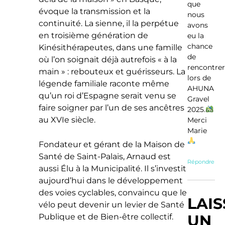
que
évoque la transmission et la
nous
continuité. La sienne, il la perpétue
avons
en troisième génération de
eu la
chance
Kinésithérapeutes, dans une famille
de
où l’on soignait déjà autrefois « à la
rencontre
main » : rebouteux et guérisseurs. La
lors de
légende familiale raconte même
AHUNA
qu’un roi d’Espagne serait venu se
Gravel
faire soigner par l’un de ses ancêtres
2025.
au XVIe siècle.
Merci
Marie
Fondateur et gérant de la Maison de
Santé de Saint-Palais, Arnaud est
Répondre
aussi Élu à la Municipalité. Il s’investit
aujourd’hui dans le développement
des voies cyclables, convaincu que le
LAI
vélo peut devenir un levier de Santé
UN
Publique et de Bien-être collectif.