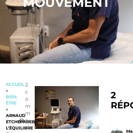
MOUVEMENT
ACCUEIL
2
»
c
2
BIEN-
o
RÉP
ÊTRE
m
»
m
ARNAUD
e
ETCHEPAREBORDE,
n
L’ÉQUILIBRE
Ma