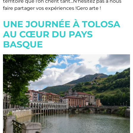
territoire que l'on chérit tant...N'hésitez pas à nous
faire partager vos expériences !Gero arte !
UNE JOURNÉE À TOLOSA
AU CŒUR DU PAYS
BASQUE