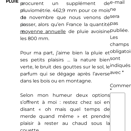
PLUIE
e-mail
procurent un supplément de
e
ne
pluviométrie. 462,9 mm pour ce mois
n
sera
de novembre que nous venons de
ta
pas
passer, alors qu’en France la quantité
ir
publiée.
moyenne annuelle
e
de pluie avoisine
Les
les 800 mm.
champs
obligatoi
Pour ma part, j’aime bien la pluie et
sont
ses petits plaisirs … la nature bien
indiqués
verte, le bruit des gouttes sur le sol, le
avec
*
parfum qui se dégage après l’averse
dans les bois ou en montagne.
Comment
*
Selon mon humeur deux options
s’offrent à moi : restez chez soi en
disant « oh mais quel temps de
merde quand même » et prendre
plaisir à rester au chaud sous la
couette.