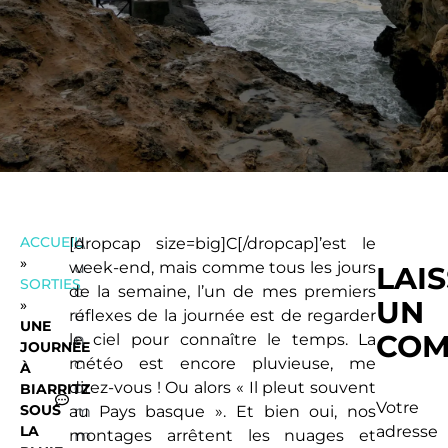
ACCUEIL
[dropcap size=big]C[/dropcap]’est le
A
»
week-end, mais comme tous les jours
u
LAI
SORTIES
de la semaine, l’un de mes premiers
c
UN
»
réflexes de la journée est de regarder
u
UNE
COM
le ciel pour connaître le temps. La
n
JOURNÉE
météo est encore pluvieuse, me
c
À
direz-vous ! Ou alors « Il pleut souvent
o
BIARRITZ
Votre
SOUS
au Pays basque ». Et bien oui, nos
m
LA
adresse
montages arrêtent les nuages et
m