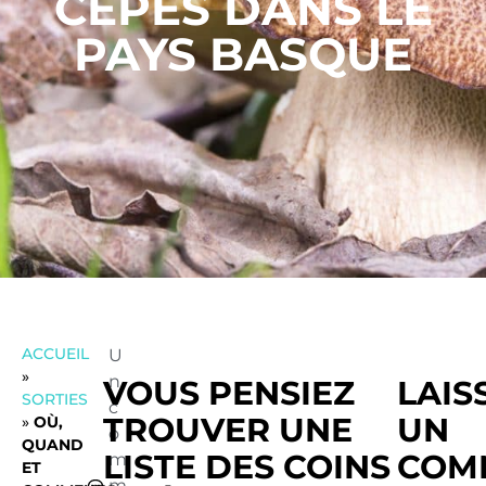
CÈPES DANS LE
PAYS BASQUE
ACCUEIL
U
»
n
VOUS PENSIEZ
LAIS
SORTIES
c
TROUVER UNE
UN
»
OÙ,
o
QUAND
LISTE DES COINS
COM
m
ET
m