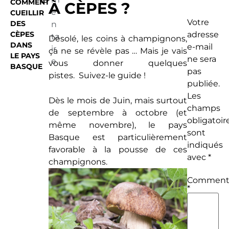
COMMENT
À CÈPES ?
e
CUEILLIR
Votre
DES
n
CÈPES
adresse
ta
Désolé, les coins à champignons,
DANS
e-mail
ir
ça ne se révèle pas … Mais je vais
LE PAYS
ne sera
e
vous donner quelques
BASQUE
pas
pistes. Suivez-le guide !
publiée.
Les
Dès le mois de Juin, mais surtout
champs
de septembre à octobre (et
obligatoir
même novembre), le pays
sont
Basque est particulièrement
indiqués
favorable à la pousse de ces
avec
*
champignons.
Commenta
*