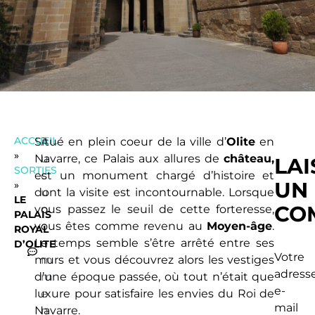
ACCUEIL
Situé en plein coeur de la ville d’
A
Olite
en
»
Navarre, ce Palais aux allures de
u
château,
LAI
SORTIES
est un monument chargé d’histoire et
c
UN
»
dont la visite est incontournable. Lorsque
u
LE
CO
vous passez le seuil de cette forteresse,
n
PALAIS
vous êtes comme revenu au
c
Moyen-âge
.
ROYAL
Le temps semble s’être arrêté entre ses
o
D’OLITE
Votre
murs et vous découvrez alors les vestiges
m
adress
d’une époque passée, où tout n’était que
m
e-
luxure pour satisfaire les envies du Roi de
e
mail
Navarre.
n