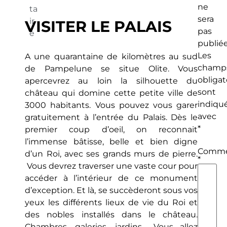
ne
ta
sera
ir
VISITER LE PALAIS
pas
e
publiée
Les
A une quarantaine de kilomètres au sud
champ
de Pampelune se situe Olite. Vous
obligat
apercevrez au loin la silhouette du
sont
château qui domine cette petite ville de
indiqu
3000 habitants. Vous pouvez vous garer
avec
gratuitement à l’entrée du Palais. Dès le
*
premier coup d’oeil, on reconnait
l’immense bâtisse, belle et bien digne
Comme
d’un Roi, avec ses grands murs de pierre.
*
Vous devrez traverser une vaste cour pour
accéder à l’intérieur de ce monument
d’exception. Et là, se succèderont sous vos
yeux les différents lieux de vie du Roi et
des nobles installés dans le château.
Chambres, galeries, jardins… Vous allez