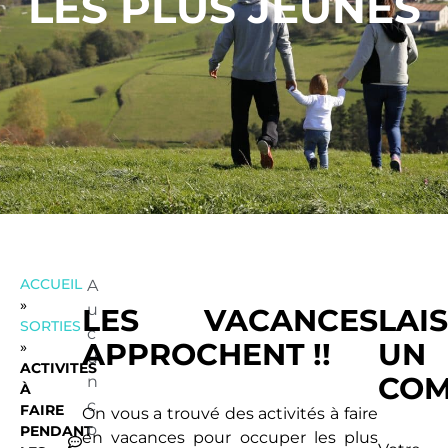
LES PLUS JEUNES
ACCUEIL
A
»
u
LES VACANCES
LAI
SORTIES
c
APPROCHENT !!
UN
»
u
ACTIVITÉS
COM
n
À
c
FAIRE
On vous a trouvé des activités à faire
o
PENDANT
en vacances pour occuper les plus