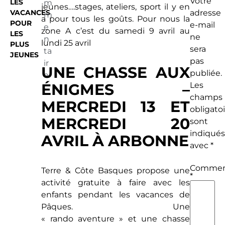
Votre
LES
m
jeunes….stages, ateliers, sport il y en
VACANCES
adresse
m
a pour tous les goûts. Pour nous la
POUR
e-mail
e
zone A c’est du samedi 9 avril au
LES
ne
n
lundi 25 avril
PLUS
sera
ta
JEUNES
pas
ir
UNE CHASSE AUX
publiée.
e
ÉNIGMES –
Les
champs
MERCREDI 13 ET
obligato
MERCREDI 20
sont
indiqués
AVRIL À ARBONNE
avec
*
Commen
Terre & Côte Basques propose une
*
activité gratuite à faire avec les
enfants pendant les vacances de
Pâques. Une
« rando aventure » et une chasse